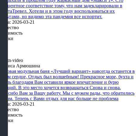
Отдыхали в прошлом году Каркасный дом «Макси 1». Сто
процентное соответствие тому, что нам задекларировали в
КартаТревел. Хотели и в этом году воспользоваться их
услугами, но видимо эта пандемия все испортит.
Дата: 2026-03-21
Качество
Стоимость
Сроки
Лариса Армюшина
Готовая модульная баня «Лучший вариант» навсегда останется в
моем сердце, Отдых был волшебным! Прекрасное море, бухта и
отель благодаря Вам оставили яркое впечатление и бурю
эмоций. В это место хочется возвращаться Снова и снова.
Спасибо Вам за Вашу работу. Мы с мужем рады, что обратились
к Вам. Теперь с Вами отдых для нас больше не проблема
Дата: 2026-03-21
Качество
Стоимость
Сроки