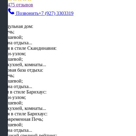
475 отзывов
Позвонить
+7 (927) 3303319
Модульная дом:
- Печь;
- Дешевой;
- Зона отдыха...
Баня в стиле Скандинавия:
- Сан-узлом;
- Дешевой;
- С кухней, комнаты...
Готовая база отдыха:
- Печь;
- Дешевой;
- Зона отдыха...
Дом в стиле Барнхаус:
- Сан-узлом;
- Дешевой;
- С кухней, комнаты...
Баня в стиле Барнхаус:
- Современная Печь;
- Дешевой;
- Зона отдыха...
Высокий средний рейтинг: