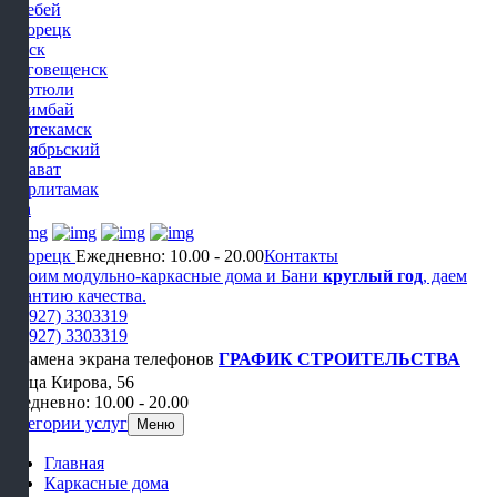
Белебей
Белорецк
Бирск
Благовещенск
Дюртюли
Ишимбай
Нефтекамск
Октябрьский
Салават
Стерлитамак
Уфа
Белорецк
Ежедневно: 10.00 - 20.00
Контакты
Строим модульно-каркасные дома и Бани
круглый год
, даем
гарантию качества.
+7 (927) 3303319
+7 (927) 3303319
ГРАФИК СТРОИТЕЛЬСТВА
Улица Кирова, 56
Ежедневно: 10.00 - 20.00
Категории услуг
Меню
Главная
Каркасные дома