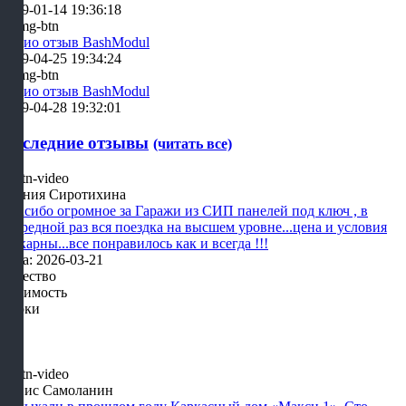
2019-01-14 19:36:18
Аудио отзыв BashModul
2019-04-25 19:34:24
Аудио отзыв BashModul
2019-04-28 19:32:01
Последние отзывы
(читать все)
Ксения Сиротихина
Спасибо огромное за Гаражи из СИП панелей под ключ , в
очередной раз вся поездка на высшем уровне...цена и условия
шикарны...все понравилось как и всегда !!!
Дата: 2026-03-21
Качество
Стоимость
Сроки
Денис Самоланин