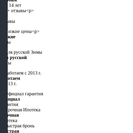
уже 14 лет
5+
отзывы
Низкие
цены
Для русской
Зимы
Работаем
с 2013 г.
Официал
гарантия
Срочная
Ипотека
Быстрая