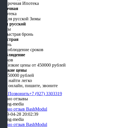
Срочная
Ипотека
Для русской
Зимы
Быстрая
бронь
Соблюдение
сроков
Низкие цены
от 450000 рублей
Нас найти легко
Мы онлайн, пишите, звоните
Позвонить
+7 (927) 3303319
Аудио отзывы
Аудио отзыв BashModul
2019-04-28 20:02:39
Аудио отзыв BashModul