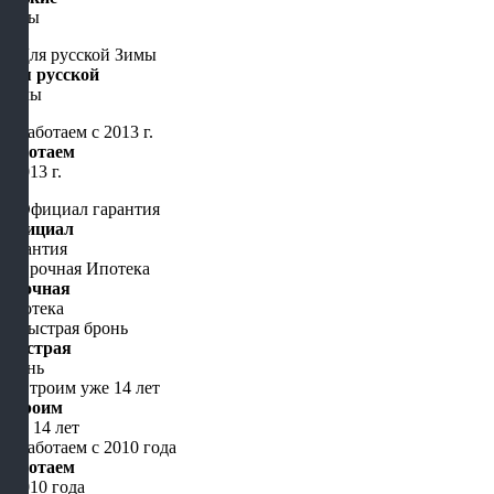
цены
Для русской
Зимы
Работаем
с 2013 г.
Официал
гарантия
Срочная
Ипотека
Быстрая
бронь
Строим
уже 14 лет
Работаем
с 2010 года