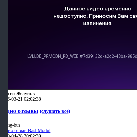
Сергей Желунов
2026-03-21 02:02:38
Аудио отзывы
(слушать все)
Аудио отзыв BashModul
2019-04-28 20:02:39