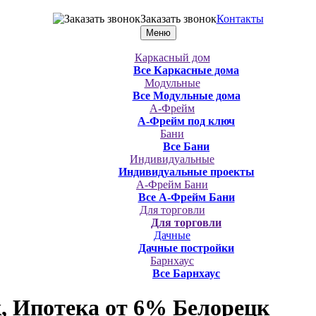
Заказать звонок
Контакты
Меню
Каркасный дом
Все Каркасные дома
Модульные
Все Модульные дома
А-Фрейм
А-Фрейм под ключ
Бани
Все Бани
Индивидуальные
Индивидуальные проекты
А-Фрейм Бани
Все А-Фрейм Бани
Для торговли
Для торговли
Дачные
Дачные постройки
Барнхаус
Все Барнхаус
, Ипотека от 6%
Белорецк