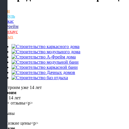
Бани
Модуль
Каркас
А-Фрейм
Барнхаус
Отдых
Строим
уже 14 лет
5+
отзывы
Низкие