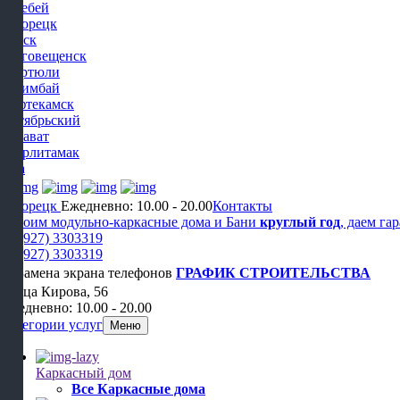
Белебей
Белорецк
Бирск
Благовещенск
Дюртюли
Ишимбай
Нефтекамск
Октябрьский
Салават
Стерлитамак
Уфа
Белорецк
Ежедневно: 10.00 - 20.00
Контакты
Строим модульно-каркасные дома и Бани
круглый год
, даем га
+7 (927) 3303319
+7 (927) 3303319
ГРАФИК СТРОИТЕЛЬСТВА
Улица Кирова, 56
Ежедневно: 10.00 - 20.00
Категории услуг
Меню
Каркасный дом
Все Каркасные дома