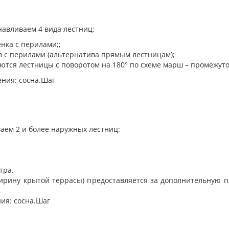
навливаем 4 вида лестниц:
енка с перилами;;
в с перилами (альтернатива прямым лестницам);
ются лестницы с поворотом на 180° по схеме марш – промежут
ения: сосна.Шаг
аем 2 и более наружных лестниц:
тра.
ирину крытой террасы) предоставляется за дополнительную пл
ния: сосна.Шаг