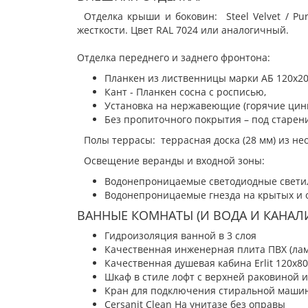
Отделка крыши и боковин: Steel Velvet / P
жесткости. Цвет RAL 7024 или аналогичный.
Отделка переднего и заднего фронтона:
Планкен из лиственницы марки АБ 120х20
Кант - Планкен сосна с росписью,
Установка на нержавеющие (горячие цинк
Без пропиточного покрытия – под старени
Полы террасы: террасная доска (28 мм) из н
Освещение веранды и входной зоны:
Водонепроницаемые светодиодные светиль
Водонепроницаемые гнезда на крытых и от
ВАННЫЕ КОМНАТЫ (И ВОДА И КАНАЛ
Гидроизоляция ванной в 3 слоя
Качественная инженерная плита ПВХ (лам
Качественная душевая кабина Erlit 120х8
Шкаф в стиле лофт с верхней раковиной 
Кран для подключения стиральной машины
Cersanit Clean На унитазе без оправы