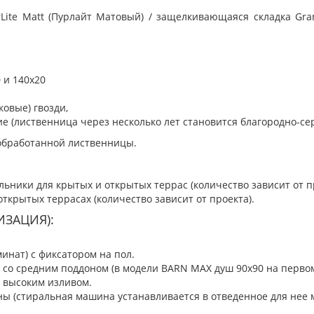
urLite Matt (Пурлайт Матовый) / защелкивающаяся складка Gr
 и 140х20
овые) гвозди,
е (лиственница через несколько лет становится благородно-се
еобработанной лиственницы.
ники для крытых и открытых террас (количество зависит от пр
крытых террасах (количество зависит от проекта).
ИЗАЦИЯ):
инат) с фиксатором на пол.
0 со средним поддоном (в модели BARN MAX душ 90х90 на первом
и высоким изливом.
 (стиральная машина устанавливается в отведенное для нее м