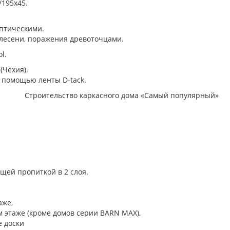
/195х45.
птическими.
плесени, поражения древоточцами.
l.
(Чехия).
 помощью ленты D-tack.
ей пропиткой в ​​2 слоя.
аже,
м этаже (кроме домов серии BARN MAX),
е доски