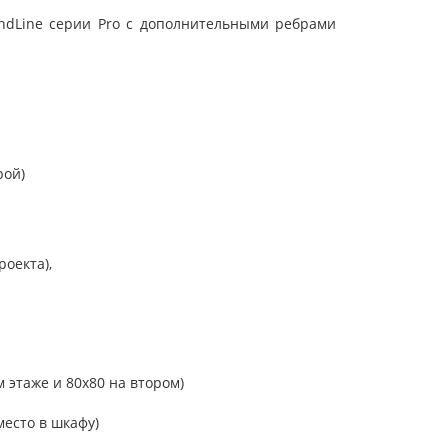
andLine серии Pro с дополнительными ребрами
рой)
оекта),
 этаже и 80х80 на втором)
есто в шкафу)