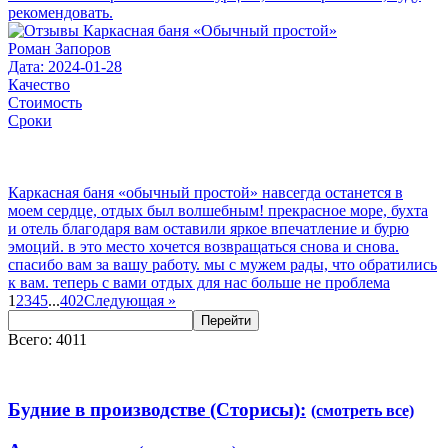
рекомендовать.
Роман Запоров
Дата: 2024-01-28
Качество
Стоимость
Сроки
Каркасная баня «обычный простой» навсегда останется в
моем сердце, отдых был волшебным! прекрасное море, бухта
и отель благодаря вам оставили яркое впечатление и бурю
эмоций. в это место хочется возвращаться снова и снова.
спасибо вам за вашу работу. мы с мужем рады, что обратились
к вам. теперь с вами отдых для нас больше не проблема
1
2
3
4
5
...
402
Следующая
»
Перейти
Всего: 4011
Будние в производстве (Сторисы):
(смотреть все)