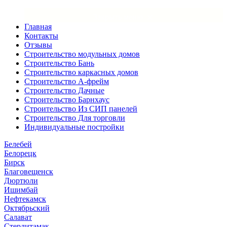
×
Закрыть меню
Главная
Контакты
Отзывы
Строительство модульных домов
Строительство Бань
Строительство каркасных домов
Строительство А-фрейм
Строительство Дачные
Строительство Барнхаус
Строительство Из СИП панелей
Строительство Для торговли
Индивидуальные постройки
Белебей
Белорецк
Бирск
Благовещенск
Дюртюли
Ишимбай
Нефтекамск
Октябрьский
Салават
Стерлитамак