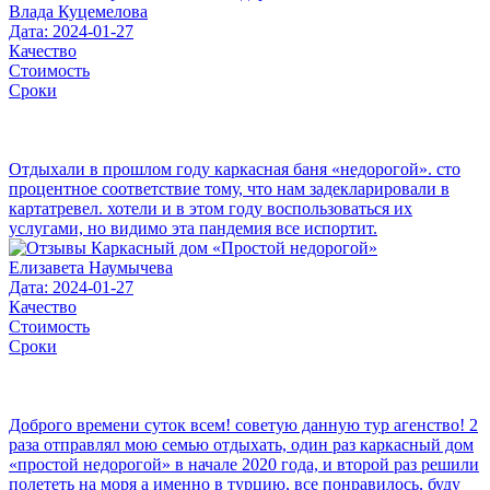
Влада Куцемелова
Дата: 2024-01-27
Качество
Стоимость
Сроки
Отдыхали в прошлом году каркасная баня «недорогой». сто
процентное соответствие тому, что нам задекларировали в
картатревел. хотели и в этом году воспользоваться их
услугами, но видимо эта пандемия все испортит.
Елизавета Наумычева
Дата: 2024-01-27
Качество
Стоимость
Сроки
Доброго времени суток всем! советую данную тур агенство! 2
раза отправлял мою семью отдыхать, один раз каркасный дом
«простой недорогой» в начале 2020 года, и второй раз решили
полететь на моря а именно в турцию, все понравилось, буду