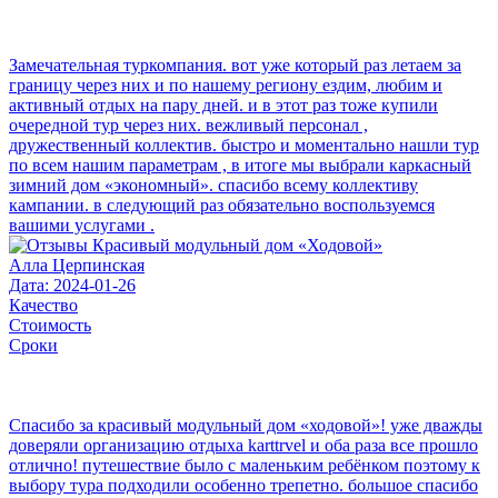
Замечательная туркомпания. вот уже который раз летаем за
границу через них и по нашему региону ездим, любим и
активный отдых на пару дней. и в этот раз тоже купили
очередной тур через них. вежливый персонал ,
дружественный коллектив. быстро и моментально нашли тур
по всем нашим параметрам , в итоге мы выбрали каркасный
зимний дом «экономный». спасибо всему коллективу
кампании. в следующий раз обязательно воспользуемся
вашими услугами .
Алла Церпинская
Дата: 2024-01-26
Качество
Стоимость
Сроки
Спасибо за красивый модульный дом «ходовой»! уже дважды
доверяли организацию отдыха karttrvel и оба раза все прошло
отлично! путешествие было с маленьким ребёнком поэтому к
выбору тура подходили особенно трепетно. большое спасибо