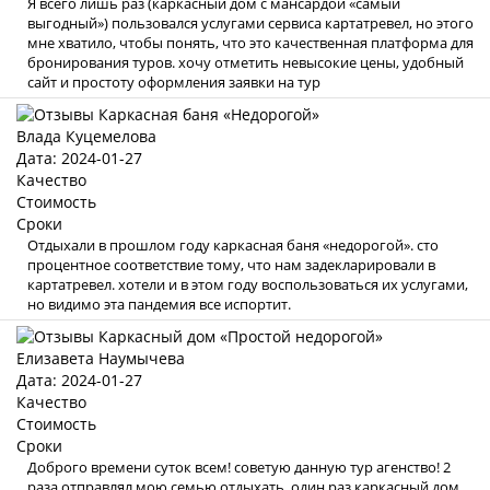
Я всего лишь раз (каркасный дом с мансардой «самый
выгодный») пользовался услугами сервиса картатревел, но этого
мне хватило, чтобы понять, что это качественная платформа для
бронирования туров. хочу отметить невысокие цены, удобный
сайт и простоту оформления заявки на тур
Влада Куцемелова
Дата: 2024-01-27
Качество
Стоимость
Сроки
Отдыхали в прошлом году каркасная баня «недорогой». сто
процентное соответствие тому, что нам задекларировали в
картатревел. хотели и в этом году воспользоваться их услугами,
но видимо эта пандемия все испортит.
Елизавета Наумычева
Дата: 2024-01-27
Качество
Стоимость
Сроки
Доброго времени суток всем! советую данную тур агенство! 2
раза отправлял мою семью отдыхать, один раз каркасный дом