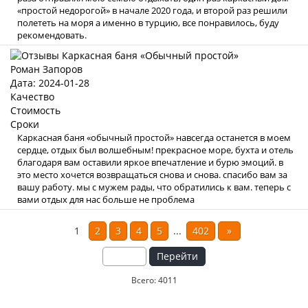
«простой недорогой» в начале 2020 года, и второй раз решили
полететь на моря а именно в турцию, все понравилось, буду
рекомендовать.
Роман Запоров
Дата: 2024-01-28
Качество
Стоимость
Сроки
Каркасная баня «обычный простой» навсегда останется в моем
сердце, отдых был волшебным! прекрасное море, бухта и отель
благодаря вам оставили яркое впечатление и бурю эмоций. в
это место хочется возвращаться снова и снова. спасибо вам за
вашу работу. мы с мужем рады, что обратились к вам. теперь с
вами отдых для нас больше не проблема
1
2
3
4
5
...
402
»
Перейти
Всего: 4011