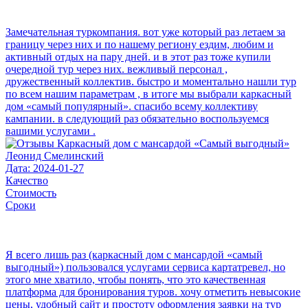
Замечательная туркомпания. вот уже который раз летаем за
границу через них и по нашему региону ездим, любим и
активный отдых на пару дней. и в этот раз тоже купили
очередной тур через них. вежливый персонал ,
дружественный коллектив. быстро и моментально нашли тур
по всем нашим параметрам , в итоге мы выбрали каркасный
дом «самый популярный». спасибо всему коллективу
кампании. в следующий раз обязательно воспользуемся
вашими услугами .
Леонид Смелинский
Дата: 2024-01-27
Качество
Стоимость
Сроки
Я всего лишь раз (каркасный дом с мансардой «самый
выгодный») пользовался услугами сервиса картатревел, но
этого мне хватило, чтобы понять, что это качественная
платформа для бронирования туров. хочу отметить невысокие
цены, удобный сайт и простоту оформления заявки на тур