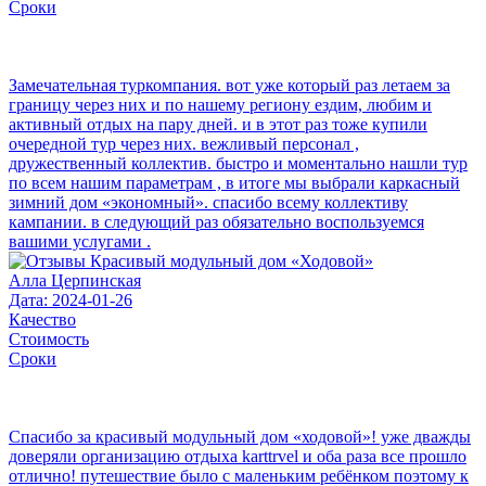
Сроки
Замечательная туркомпания. вот уже который раз летаем за
границу через них и по нашему региону ездим, любим и
активный отдых на пару дней. и в этот раз тоже купили
очередной тур через них. вежливый персонал ,
дружественный коллектив. быстро и моментально нашли тур
по всем нашим параметрам , в итоге мы выбрали каркасный
зимний дом «экономный». спасибо всему коллективу
кампании. в следующий раз обязательно воспользуемся
вашими услугами .
Алла Церпинская
Дата: 2024-01-26
Качество
Стоимость
Сроки
Спасибо за красивый модульный дом «ходовой»! уже дважды
доверяли организацию отдыха karttrvel и оба раза все прошло
отлично! путешествие было с маленьким ребёнком поэтому к