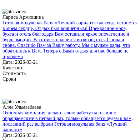
Лариса Армюшина
Готовая модульная баня «Лучший вариант» навсегда останется
в моем сердце, Отдых был волшебным! Прекрасное море,
бухта и отель благодаря Вам оставили яркое впечатление и
бурю эмоций. В это место хочется возвращаться Снова и
снова. Спасибо Вам за Вашу работу. Мы с мужем рады, что
обратились к Вам. Теперь с Вами отдых для нас больше не
проблема
Дата: 2026-03-21
Качество
Стоимость
Сроки
Алла Ульмаебаева
Отличная компания, делают свою работу на отлично,
обращаемся не в первый раз, только обращается будем к вам,
последний раз выбрали Готовая модульная баня «Лучший
вариант»
Дата: 2026-03-21