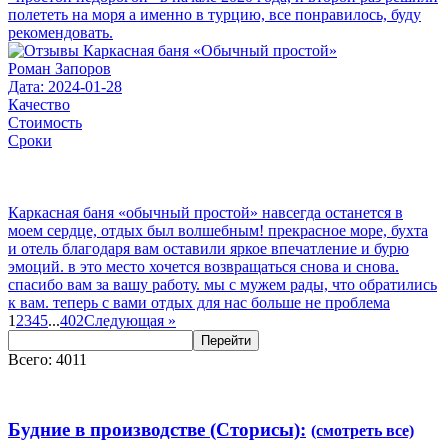
полететь на моря а именно в турцию, все понравилось, буду
рекомендовать.
Роман Запоров
Дата: 2024-01-28
Качество
Стоимость
Сроки
Каркасная баня «обычный простой» навсегда останется в
моем сердце, отдых был волшебным! прекрасное море, бухта
и отель благодаря вам оставили яркое впечатление и бурю
эмоций. в это место хочется возвращаться снова и снова.
спасибо вам за вашу работу. мы с мужем рады, что обратились
к вам. теперь с вами отдых для нас больше не проблема
1
2
3
4
5
...
402
Следующая
»
Перейти
Всего: 4011
Будние в производстве (Сторисы):
(смотреть все)