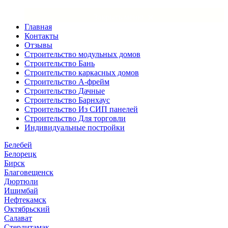
×
Закрыть меню
Главная
Контакты
Отзывы
Строительство модульных домов
Строительство Бань
Строительство каркасных домов
Строительство А-фрейм
Строительство Дачные
Строительство Барнхаус
Строительство Из СИП панелей
Строительство Для торговли
Индивидуальные постройки
Белебей
Белорецк
Бирск
Благовещенск
Дюртюли
Ишимбай
Нефтекамск
Октябрьский
Салават
Стерлитамак