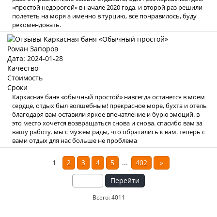
«простой недорогой» в начале 2020 года, и второй раз решили
полететь на моря а именно в турцию, все понравилось, буду
рекомендовать.
Роман Запоров
Дата: 2024-01-28
Качество
Стоимость
Сроки
Каркасная баня «обычный простой» навсегда останется в моем
сердце, отдых был волшебным! прекрасное море, бухта и отель
благодаря вам оставили яркое впечатление и бурю эмоций. в
это место хочется возвращаться снова и снова. спасибо вам за
вашу работу. мы с мужем рады, что обратились к вам. теперь с
вами отдых для нас больше не проблема
1
2
3
4
5
...
402
»
Перейти
Всего: 4011