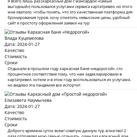
Я всего лишь раз (каркасный дом с мансардой «самый
выгодный») пользовался услугами сервиса картатревел, но этого
мне хватило, чтобы понять, что это качественная платформа для
бронирования туров. хочу отметить невысокие цены, удобный
сайт и простоту оформления заявки на тур
Влада Куцемелова
Дата: 2024-01-27
Качество
Стоимость
Сроки
Отдыхали в прошлом году каркасная баня «недорогой». сто
процентное соответствие тому, что нам задекларировали в
картатревел. хотели и в этом году воспользоваться их услугами,
но видимо эта пандемия все испортит.
Елизавета Наумычева
Дата: 2024-01-27
Качество
Стоимость
Сроки
Доброго времени суток всем! советую данную тур агенство! 2
раза отправлял мою семью отдыхать, один раз каркасный дом