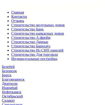
×
Закрыть меню
Главная
Контакты
Отзывы
Строительство модульных домов
Строительство Бань
Строительство каркасных домов
Строительство А-фрейм
Строительство Дачные
Строительство Барнхаус
Строительство Из СИП панелей
Строительство Для торговли
Индивидуальные постройки
Белебей
Белорецк
Бирск
Благовещенск
Дюртюли
Ишимбай
Нефтекамск
Октябрьский
Салават
Стерлитамак