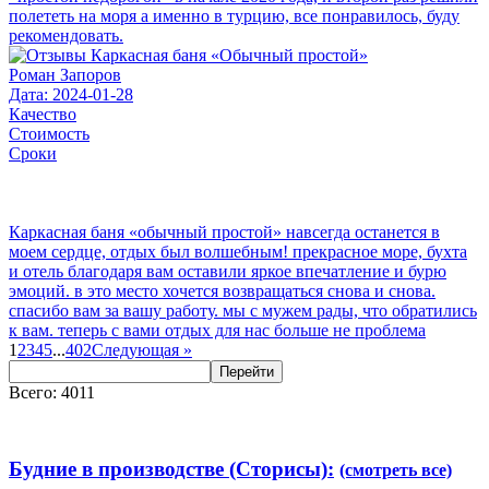
полететь на моря а именно в турцию, все понравилось, буду
рекомендовать.
Роман Запоров
Дата: 2024-01-28
Качество
Стоимость
Сроки
Каркасная баня «обычный простой» навсегда останется в
моем сердце, отдых был волшебным! прекрасное море, бухта
и отель благодаря вам оставили яркое впечатление и бурю
эмоций. в это место хочется возвращаться снова и снова.
спасибо вам за вашу работу. мы с мужем рады, что обратились
к вам. теперь с вами отдых для нас больше не проблема
1
2
3
4
5
...
402
Следующая
»
Перейти
Всего: 4011
Будние в производстве (Сторисы):
(смотреть все)