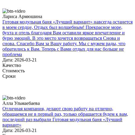
Лариса Армюшина
Готовая модульная баня «Лучший вариант» навсегда останется
в моем сердце, Отдых был волшебным! Прекрасное море,
бухта и отель благодаря Вам оставили яркое впечатление и
бурю эмоций. В это место хочется возвращаться Снова и
снова. Спасибо Вам за Вашу работу. Мы с мужем рады, что
обратились к Вам. Теперь с Вами отдых для нас больше не
проблема
Дата: 2026-03-21
Качество
Стоимость
Сроки
Алла Ульмаебаева
Отличная компания, делают свою работу на отлично,
обращаемся не в первый раз, только обращается будем к вам,
последний раз выбрали Готовая модульная баня «Лучший
вариант»
Дата: 2026-03-21