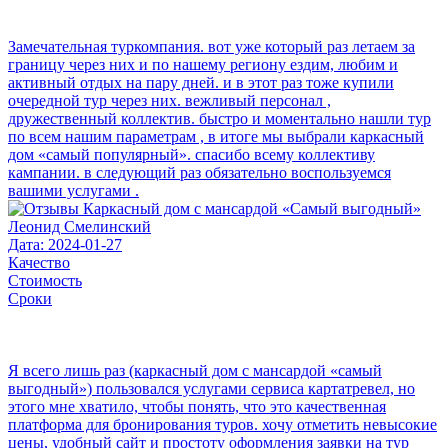
Замечательная туркомпания. вот уже который раз летаем за
границу через них и по нашему региону ездим, любим и
активный отдых на пару дней. и в этот раз тоже купили
очередной тур через них. вежливый персонал ,
дружественный коллектив. быстро и моментально нашли тур
по всем нашим параметрам , в итоге мы выбрали каркасный
дом «самый популярный». спасибо всему коллективу
кампании. в следующий раз обязательно воспользуемся
вашими услугами .
Леонид Смелинский
Дата: 2024-01-27
Качество
Стоимость
Сроки
Я всего лишь раз (каркасный дом с мансардой «самый
выгодный») пользовался услугами сервиса картатревел, но
этого мне хватило, чтобы понять, что это качественная
платформа для бронирования туров. хочу отметить невысокие
цены, удобный сайт и простоту оформления заявки на тур