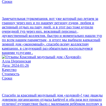
Сроки
Замечательная туркомпания. вот уже который раз летаем за
границу через них и по нашему региону ездим, любим и
активный отдых на пару дней. и в этот раз тоже купили
очередной тур через них. вежливый персонал ,
дружественный коллектив. быстро и моментально нашли тур
по всем нашим параметрам , в итоге мы выбрали каркасный
зимний дом «экономный». спасибо всему коллективу
кампании. в следующий раз обязательно воспользуемся
вашими услугами .
Алла Церпинская
Дата: 2024-01-26
Качество
Стоимость
Сроки
Спасибо за красивый модульный дом «ходовой»! уже дважды
доверяли организацию отдыха karttrvel и оба раза все прошло
отлично! путешествие было с маленьким ребёнком поэтому к