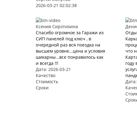
2026-03-21 02:02:38
Ксения Сиротихина
Дени
Спасибо огромное за Гаражи из
Отды
СИП панелей под ключ , в
Карка
очередной раз вся поездка на
проце
высшем уровне...цена и условия
что 
шикарны...все понравилось как
Карта
и всегда !!!
году 
Дата: 2026-03-21
услуг
Качество
панде
Стоимость
Дата:
Сроки
Каче
Стои
Срок