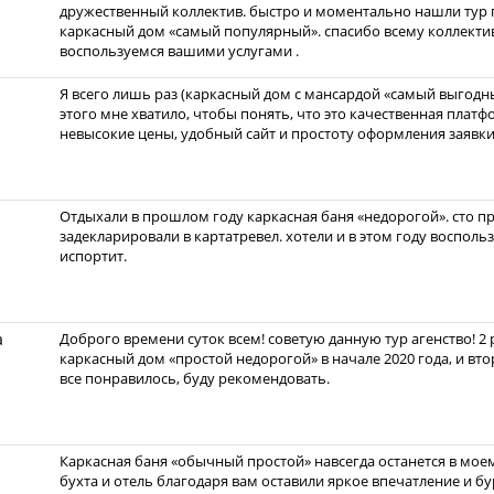
дружественный коллектив. быстро и моментально нашли тур 
каркасный дом «самый популярный». спасибо всему коллекти
воспользуемся вашими услугами .
Я всего лишь раз (каркасный дом с мансардой «самый выгодны
этого мне хватило, чтобы понять, что это качественная плат
невысокие цены, удобный сайт и простоту оформления заявки
Отдыхали в прошлом году каркасная баня «недорогой». сто пр
задекларировали в картатревел. хотели и в этом году восполь
испортит.
а
Доброго времени суток всем! советую данную тур агенство! 2
каркасный дом «простой недорогой» в начале 2020 года, и вт
все понравилось, буду рекомендовать.
Каркасная баня «обычный простой» навсегда останется в мое
бухта и отель благодаря вам оставили яркое впечатление и бу