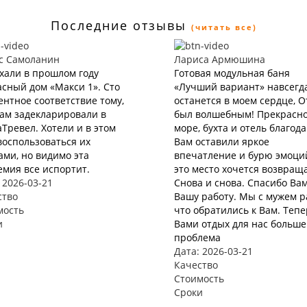
Последние отзывы
(читать все)
с Самоланин
Лариса Армюшина
хали в прошлом году
Готовая модульная баня
сный дом «Макси 1». Сто
«Лучший вариант» навсегд
нтное соответствие тому,
останется в моем сердце, 
нам задекларировали в
был волшебным! Прекрасн
Тревел. Хотели и в этом
море, бухта и отель благод
воспользоваться их
Вам оставили яркое
ами, но видимо эта
впечатление и бурю эмоций
мия все испортит.
это место хочется возвращ
 2026-03-21
Снова и снова. Спасибо Вам
ство
Вашу работу. Мы с мужем р
мость
что обратились к Вам. Тепе
и
Вами отдых для нас больше
проблема
Дата: 2026-03-21
Качество
Стоимость
Сроки