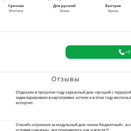
Срочная
Для русской
Быстрая
Ипотека
Зимы
бронь
+7
Отзывы
Отдыхали в прошлом году каркасный дом «лучший с террасой»
задекларировали в картатревел. хотели и в этом году восполь
испортит.
Спасибо огромное за модульный дом «мини бюджетный» , в оч
условия шикарны...все понравилось как и всегда !!!