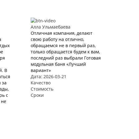
Алла Ульмаебаева
Отличная компания, делают
а
свою работу на отлично,
Отдых
обращаемся не в первый раз,
ое
только обращается будем к вам,
аря
последний раз выбрали Готовая
модульная баня «Лучший
. В
вариант»
аться
Дата: 2026-03-21
 за
Качество
ады,
Стоимость
рь с
Сроки
 не