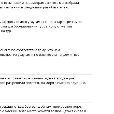
по всем нашим параметрам , в итоге мы выбрали
ву кампании. в следующий раз обязательно
й») пользовался услугами сервиса картатревел, но
форма для бронирования туров. хочу отметить
 на тур
оцентное соответствие тому, что нам
зоваться их услугами, но видимо эта пандемия все
 раза отправлял мою семью отдыхать, один раз
орой раз решили полететь на моря а именно в турцию,
м сердце, отдых был волшебным! прекрасное море,
рю эмоций. в это место хочется возвращаться снова и