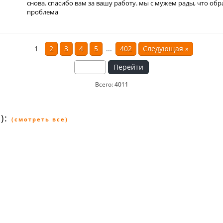
снова. спасибо вам за вашу работу. мы с мужем рады, что обр
проблема
1
2
3
4
5
...
402
Следующая
»
Перейти
Всего: 4011
):
(смотреть все)