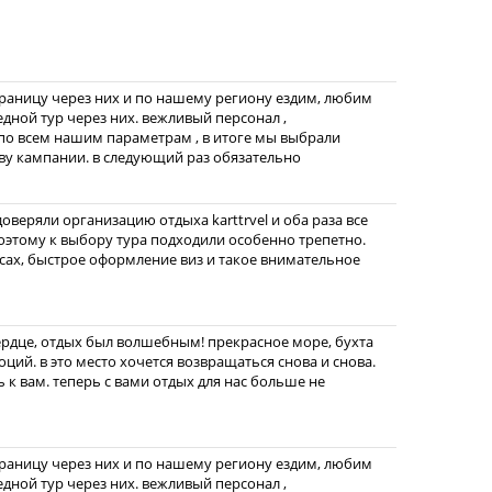
границу через них и по нашему региону ездим, любим
едной тур через них. вежливый персонал ,
по всем нашим параметрам , в итоге мы выбрали
ву кампании. в следующий раз обязательно
веряли организацию отдыха karttrvel и оба раза все
этому к выбору тура подходили особенно трепетно.
ах, быстрое оформление виз и такое внимательное
ердце, отдых был волшебным! прекрасное море, бухта
ций. в это место хочется возвращаться снова и снова.
 к вам. теперь с вами отдых для нас больше не
границу через них и по нашему региону ездим, любим
едной тур через них. вежливый персонал ,