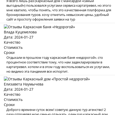
Я всего лишь раз (каркасный дом с мансардой «самый
выгодный») пользовался услугами сервиса картатревел, но этого
мне хватило, чтобы понять, что это качественная платформа для
бронирования туров. хочу отметить невысокие цены, удобный
сайт и простоту оформления заявки на тур
Влада Куцемелова
Дата: 2024-01-27
Качество
Стоимость
Сроки
Отдыхали в прошлом году каркасная баня «недорогой». сто
процентное соответствие тому, что нам задекларировали в
картатревел. хотели и в этом году воспользоваться их услугами,
но видимо эта пандемия все испортит.
Елизавета Наумычева
Дата: 2024-01-27
Качество
Стоимость
Сроки
Доброго времени суток всем! советую данную тур агенство! 2
раза отправлял мою семью отдыхать, один раз каркасный дом