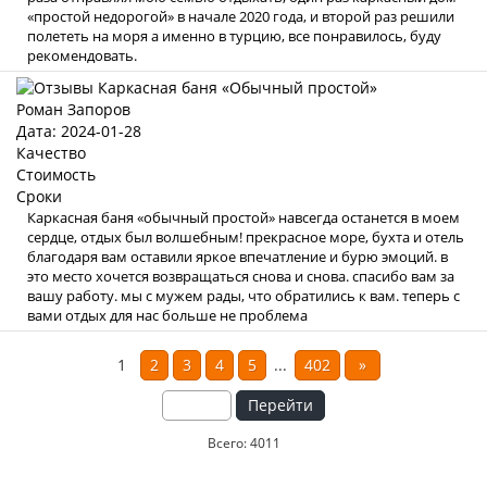
«простой недорогой» в начале 2020 года, и второй раз решили
полететь на моря а именно в турцию, все понравилось, буду
рекомендовать.
Роман Запоров
Дата: 2024-01-28
Качество
Стоимость
Сроки
Каркасная баня «обычный простой» навсегда останется в моем
сердце, отдых был волшебным! прекрасное море, бухта и отель
благодаря вам оставили яркое впечатление и бурю эмоций. в
это место хочется возвращаться снова и снова. спасибо вам за
вашу работу. мы с мужем рады, что обратились к вам. теперь с
вами отдых для нас больше не проблема
1
2
3
4
5
...
402
»
Перейти
Всего: 4011