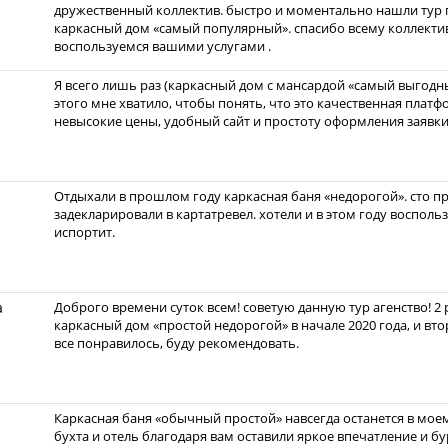
дружественный коллектив. быстро и моментально нашли тур 
каркасный дом «самый популярный». спасибо всему коллекти
воспользуемся вашими услугами .
Я всего лишь раз (каркасный дом с мансардой «самый выгодны
этого мне хватило, чтобы понять, что это качественная плат
невысокие цены, удобный сайт и простоту оформления заявки
Отдыхали в прошлом году каркасная баня «недорогой». сто пр
задекларировали в картатревел. хотели и в этом году восполь
испортит.
а
Доброго времени суток всем! советую данную тур агенство! 2
каркасный дом «простой недорогой» в начале 2020 года, и вт
все понравилось, буду рекомендовать.
Каркасная баня «обычный простой» навсегда останется в мое
бухта и отель благодаря вам оставили яркое впечатление и бу