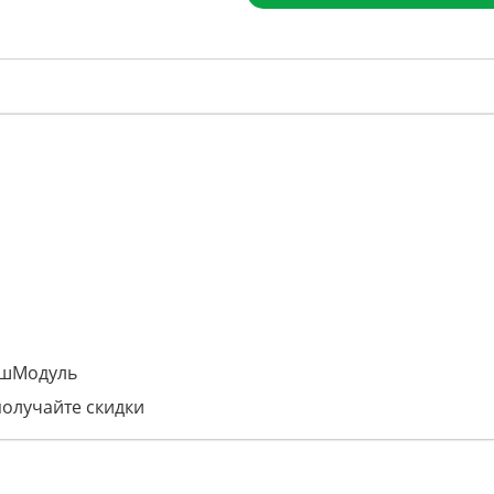
ашМодуль
получайте скидки