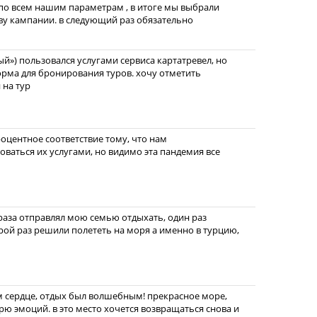
по всем нашим параметрам , в итоге мы выбрали
ву кампании. в следующий раз обязательно
й») пользовался услугами сервиса картатревел, но
форма для бронирования туров. хочу отметить
 на тур
оцентное соответствие тому, что нам
зоваться их услугами, но видимо эта пандемия все
 раза отправлял мою семью отдыхать, один раз
орой раз решили полететь на моря а именно в турцию,
м сердце, отдых был волшебным! прекрасное море,
рю эмоций. в это место хочется возвращаться снова и