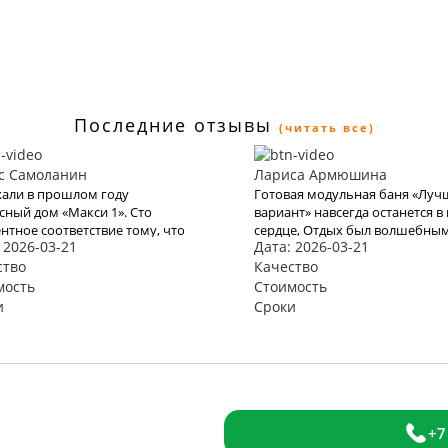
Последние отзывы
(читать все)
с Самоланин
Лариса Армюшина
али в прошлом году
Готовая модульная баня «Лу
сный дом «Макси 1». Сто
вариант» навсегда останется в
нтное соответствие тому, что
сердце, Отдых был волшебным
 2026-03-21
Дата: 2026-03-21
адекларировали в КартаТревел.
Прекрасное море, бухта и оте
и и в этом году
ство
благодаря Вам оставили яркое
Качество
льзоваться их услугами, но
впечатление и бурю эмоций. В
мость
Стоимость
о эта пандемия все испортит.
место хочется возвращаться 
и
Сроки
и снова. Спасибо Вам за Вашу
работу. Мы с мужем рады, что
обратились к Вам. Теперь с В
отдых для нас больше не про
+7