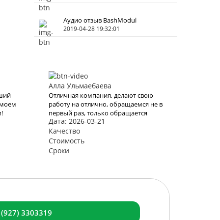
Аудио отзыв BashModul
2019-04-28 19:32:01
Алла Ульмаебаева
чший
Отличная компания, делают свою
 моем
работу на отлично, обращаемся не в
!
первый раз, только обращается
Дата: 2026-03-21
ль
будем к вам, последний раз выбрали
Готовая модульная баня «Лучший
Качество
 это
вариант»
Стоимость
Снова
Сроки
ами
блема
 (927) 3303319