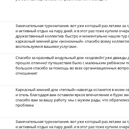
Замечательная туркомпания. вот уже который раз летаем за 
и активный отдых на пару дней. и в этот раз тоже купили очер
дружественный коллектив. быстро и моментально нашли тур 
каркасный зимний дом «экономный». спасибо всему коллекти
воспользуемся вашими услугами .
Спасибо за красивый модульный дом «ходовой»! уже дважды до
прошло отлично! путешествие было с маленьким ребёнком по
большое спасибо за помощь во всех организационных вопрос
отношение!
Каркасный зимний дом «теплый» навсегда останется в моем с
и отель благодаря вам оставили яркое впечатление и бурю эмо
спасибо вам за вашу работу. мы с мужем рады, что обратились
проблема
Замечательная туркомпания. вот уже который раз летаем за 
и активный отдых на пару дней. и в этот раз тоже купили очер