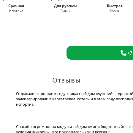
Срочная
Для русской
Быстрая
Ипотека
Зимы
бронь
+7
Отзывы
Отдыхали в прошлом году каркасный дом «лучший с террасой»
задекларировали в картатревел. хотели и в этом году восполь
испортит.
Спасибо огромное за модульный дом «мини бюджетный» , в оч
условия шикарны...все понравилось как и всегда !!!