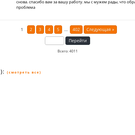
снова. спасибо вам за вашу работу. мы с мужем рады, что обр
проблема
1
2
3
4
5
...
402
Следующая
»
Перейти
Всего: 4011
):
(смотреть все)