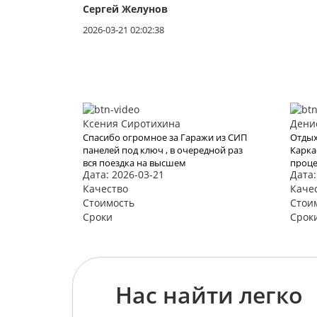
Сергей Желунов
2026-03-21 02:02:38
Ксения Сиротихина
Дени
Спасибо огромное за Гаражи из СИП
Отдых
панелей под ключ , в очередной раз
Карка
вся поездка на высшем
проце
Дата: 2026-03-21
Дата:
уровне...цена и условия
нам з
шикарны...все понравилось как и
Качество
Хотел
Каче
всегда !!!
воспо
Стоимость
Стои
видим
Сроки
Срок
Нас найти легко