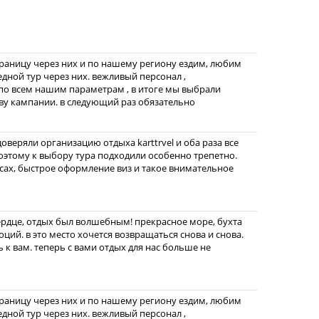
границу через них и по нашему региону ездим, любим
едной тур через них. вежливый персонал ,
по всем нашим параметрам , в итоге мы выбрали
ву кампании. в следующий раз обязательно
веряли организацию отдыха karttrvel и оба раза все
этому к выбору тура подходили особенно трепетно.
ах, быстрое оформление виз и такое внимательное
ердце, отдых был волшебным! прекрасное море, бухта
ций. в это место хочется возвращаться снова и снова.
 к вам. теперь с вами отдых для нас больше не
границу через них и по нашему региону ездим, любим
едной тур через них. вежливый персонал ,