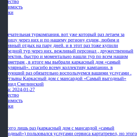
Качество
Стоимость
Сроки
Замечательная туркомпания. вот уже который раз летаем за
границу через них и по нашему региону ездим, любим и
активный отдых на пару дней. и в этот раз тоже купили
очередной тур через них. вежливый персонал , дружественный
коллектив. быстро и моментально нашли тур по всем нашим
параметрам , в итоге мы выбрали каркасный дом «самый
популярный». спасибо всему коллективу кампании. в
следующий раз обязательно воспользуемся вашими услугами .
Леонид Смелинский
Дата: 2024-01-27
Качество
Стоимость
Сроки
Я всего лишь раз (каркасный дом с мансардой «самый
выгодный») пользовался услугами сервиса картатревел, но этого