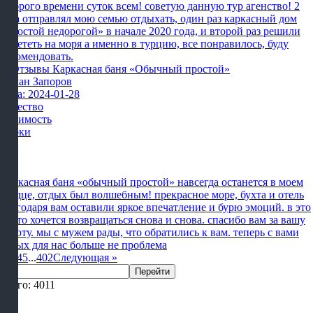
Доброго времени суток всем! советую данную тур агенство! 2
раза отправлял мою семью отдыхать, один раз каркасный дом
«простой недорогой» в начале 2020 года, и второй раз решили
полететь на моря а именно в турцию, все понравилось, буду
рекомендовать.
Роман Запоров
Дата: 2024-01-28
Качество
Стоимость
Сроки
Каркасная баня «обычный простой» навсегда останется в моем
сердце, отдых был волшебным! прекрасное море, бухта и отель
благодаря вам оставили яркое впечатление и бурю эмоций. в это
место хочется возвращаться снова и снова. спасибо вам за вашу
работу. мы с мужем рады, что обратились к вам. теперь с вами
отдых для нас больше не проблема
1
2
3
4
5
...
402
Следующая
»
Перейти
Всего: 4011