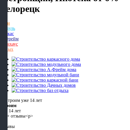
Белорецк
Бани
Модуль
Каркас
А-Фрейм
Барнхаус
Отдых
Строим
уже 14 лет
5+
отзывы