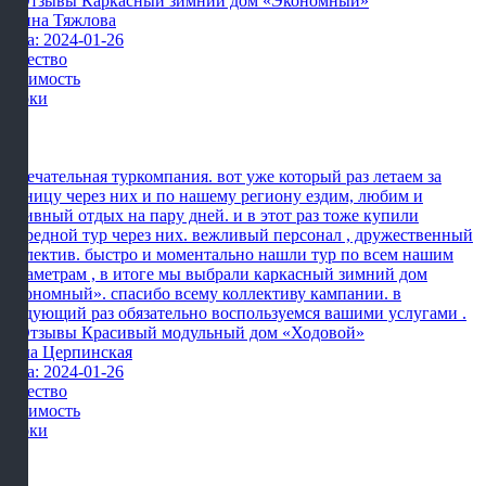
Ирина Тяжлова
Дата: 2024-01-26
Качество
Стоимость
Сроки
Замечательная туркомпания. вот уже который раз летаем за
границу через них и по нашему региону ездим, любим и
активный отдых на пару дней. и в этот раз тоже купили
очередной тур через них. вежливый персонал , дружественный
коллектив. быстро и моментально нашли тур по всем нашим
параметрам , в итоге мы выбрали каркасный зимний дом
«экономный». спасибо всему коллективу кампании. в
следующий раз обязательно воспользуемся вашими услугами .
Алла Церпинская
Дата: 2024-01-26
Качество
Стоимость
Сроки