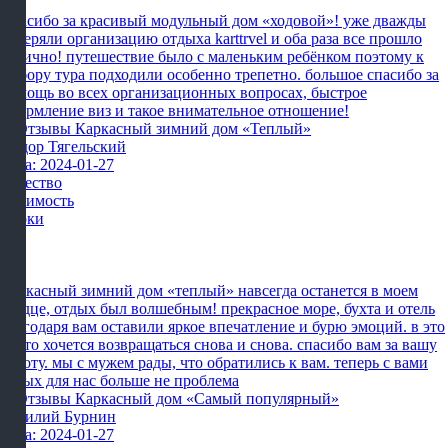
Спасибо за красивый модульный дом «ходовой»! уже дважды
доверяли организацию отдыха karttrvel и оба раза все прошло
отлично! путешествие было с маленьким ребёнком поэтому к
выбору тура подходили особенно трепетно. большое спасибо за
помощь во всех организационных вопросах, быстрое
оформление виз и такое внимательное отношение!
Фёдор Тягельский
Дата: 2024-01-27
Качество
Стоимость
Сроки
Каркасный зимний дом «теплый» навсегда останется в моем
сердце, отдых был волшебным! прекрасное море, бухта и отель
благодаря вам оставили яркое впечатление и бурю эмоций. в это
место хочется возвращаться снова и снова. спасибо вам за вашу
работу. мы с мужем рады, что обратились к вам. теперь с вами
отдых для нас больше не проблема
Василий Бурнин
Дата: 2024-01-27