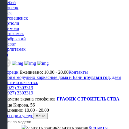
Белебей
Белорецк
Бирск
Благовещенск
Дюртюли
Ишимбай
Нефтекамск
Октябрьский
Салават
Стерлитамак
Уфа
Белорецк
Ежедневно: 10.00 - 20.00
Контакты
Строим модульно-каркасные дома и Бани
круглый год
, даем
гарантию качества.
+7 (927) 3303319
+7 (927) 3303319
ГРАФИК СТРОИТЕЛЬСТВА
Улица Кирова, 56
Ежедневно: 10.00 - 20.00
Категории услуг
Меню
Заказать звонок
Контакты