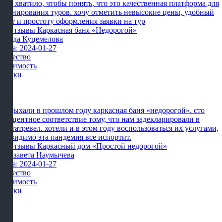
мне хватило, чтобы понять, что это качественная платформа для
бронирования туров. хочу отметить невысокие цены, удобный
сайт и простоту оформления заявки на тур
Влада Куцемелова
Дата: 2024-01-27
Качество
Стоимость
Сроки
Отдыхали в прошлом году каркасная баня «недорогой». сто
процентное соответствие тому, что нам задекларировали в
картатревел. хотели и в этом году воспользоваться их услугами,
но видимо эта пандемия все испортит.
Елизавета Наумычева
Дата: 2024-01-27
Качество
Стоимость
Сроки