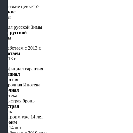
Низкие
цены
Для русской
Зимы
Работаем
с 2013 г.
Официал
гарантия
Срочная
Ипотека
Быстрая
бронь
Строим
уже 14 лет