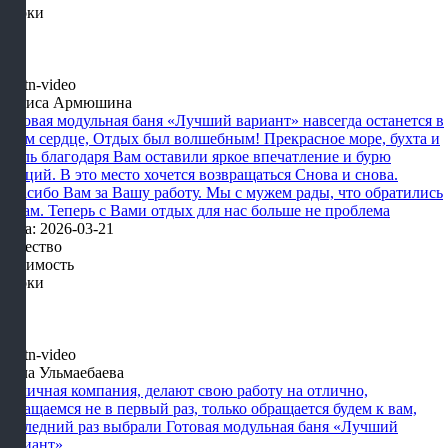
Сроки
Лариса Армюшина
Готовая модульная баня «Лучший вариант» навсегда останется в
моем сердце, Отдых был волшебным! Прекрасное море, бухта и
отель благодаря Вам оставили яркое впечатление и бурю
эмоций. В это место хочется возвращаться Снова и снова.
Спасибо Вам за Вашу работу. Мы с мужем рады, что обратились
к Вам. Теперь с Вами отдых для нас больше не проблема
Дата: 2026-03-21
Качество
Стоимость
Сроки
Алла Ульмаебаева
Отличная компания, делают свою работу на отлично,
обращаемся не в первый раз, только обращается будем к вам,
последний раз выбрали Готовая модульная баня «Лучший
вариант»