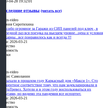
2019-04-28 19:32:01
Последние отзывы
(читать все)
Ксения Сиротихина
Спасибо огромное за Гаражи из СИП панелей под ключ , в
очередной раз вся поездка на высшем уровне...цена и условия
шикарны...все понравилось как и всегда !!!
Дата: 2026-03-21
Качество
Стоимость
Сроки
Денис Самоланин
Отдыхали в прошлом году Каркасный дом «Макси 1». Сто
процентное соответствие тому, что нам задекларировали в
КартаТревел. Хотели и в этом году воспользоваться их
услугами, но видимо эта пандемия все испортит.
Дата: 2026-03-21
Качество
Стоимость