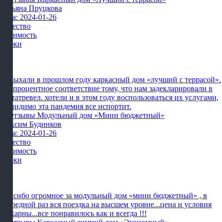
Татьяна Пруцкова
Дата: 2024-01-26
Качество
Стоимость
Сроки
Отдыхали в прошлом году каркасный дом «лучший с террасой».
сто процентное соответствие тому, что нам задекларировали в
картатревел. хотели и в этом году воспользоваться их услугами,
но видимо эта пандемия все испортит.
Максим Будинков
Дата: 2024-01-26
Качество
Стоимость
Сроки
Спасибо огромное за модульный дом «мини бюджетный» , в
очередной раз вся поездка на высшем уровне...цена и условия
шикарны...все понравилось как и всегда !!!