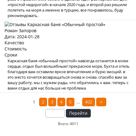
«простой недорогой» в начале 2020 года, и второй раз решили
полететь на моря а именно в турцию, все понравилось, буду
рекомендовать.
Роман Запоров
Дата: 2024-01-28
Качество
Стоимость
Сроки
Каркасная баня «обычный простой» навсегда останется в моем
сердце, отдых был волшебным! прекрасное море, бухта и отель
благодаря вам оставили яркое впечатление и бурю эмоций. в
это место хочется возвращаться снова и снова. спасибо вам за
вашу работу. мы с мужем рады, что обратились к вам. теперь с
вами отдых для нас больше не проблема
1
2
3
4
5
...
402
»
Перейти
Всего: 4011