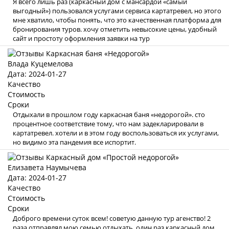
Я всего лишь раз (каркасный дом с мансардой «самый
выгодный») пользовался услугами сервиса картатревел, но этого
мне хватило, чтобы понять, что это качественная платформа для
бронирования туров. хочу отметить невысокие цены, удобный
сайт и простоту оформления заявки на тур
Влада Куцемелова
Дата: 2024-01-27
Качество
Стоимость
Сроки
Отдыхали в прошлом году каркасная баня «недорогой». сто
процентное соответствие тому, что нам задекларировали в
картатревел. хотели и в этом году воспользоваться их услугами,
но видимо эта пандемия все испортит.
Елизавета Наумычева
Дата: 2024-01-27
Качество
Стоимость
Сроки
Доброго времени суток всем! советую данную тур агенство! 2
раза отправлял мою семью отдыхать, один раз каркасный дом