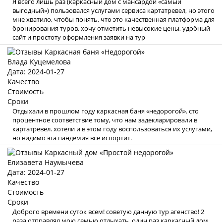
Я всего лишь раз (каркасный дом с мансардой «самый
выгодный») пользовался услугами сервиса картатревел, но этого
мне хватило, чтобы понять, что это качественная платформа для
бронирования туров. хочу отметить невысокие цены, удобный
сайт и простоту оформления заявки на тур
Влада Куцемелова
Дата: 2024-01-27
Качество
Стоимость
Сроки
Отдыхали в прошлом году каркасная баня «недорогой». сто
процентное соответствие тому, что нам задекларировали в
картатревел. хотели и в этом году воспользоваться их услугами,
но видимо эта пандемия все испортит.
Елизавета Наумычева
Дата: 2024-01-27
Качество
Стоимость
Сроки
Доброго времени суток всем! советую данную тур агенство! 2
раза отправлял мою семью отдыхать, один раз каркасный дом