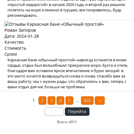
«простой недорогой» в начале 2020 года, и второй раз решили
полететь на моря а именно в турцию, все понравилось, буду
рекомендовать.
Роман Запоров
Дата: 2024-01-28
Качество
Стоимость
Сроки
Каркасная баня «обычный простой» навсегда останется в моем
сердце, отдых был волшебным! прекрасное море, бухта и отель
благодаря вам оставили яркое впечатление и бурю эмоций. в
это место хочется возвращаться снова и снова. спасибо вам за
вашу работу. мы с мужем рады, что обратились к вам. теперь с
вами отдых для нас больше не проблема
1
2
3
4
5
...
402
»
Перейти
Всего: 4011