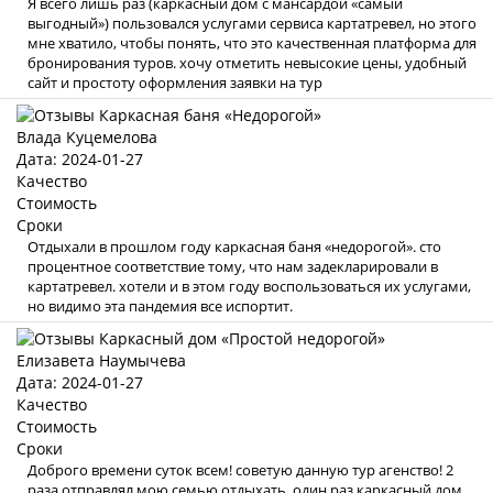
Я всего лишь раз (каркасный дом с мансардой «самый
выгодный») пользовался услугами сервиса картатревел, но этого
мне хватило, чтобы понять, что это качественная платформа для
бронирования туров. хочу отметить невысокие цены, удобный
сайт и простоту оформления заявки на тур
Влада Куцемелова
Дата: 2024-01-27
Качество
Стоимость
Сроки
Отдыхали в прошлом году каркасная баня «недорогой». сто
процентное соответствие тому, что нам задекларировали в
картатревел. хотели и в этом году воспользоваться их услугами,
но видимо эта пандемия все испортит.
Елизавета Наумычева
Дата: 2024-01-27
Качество
Стоимость
Сроки
Доброго времени суток всем! советую данную тур агенство! 2
раза отправлял мою семью отдыхать, один раз каркасный дом