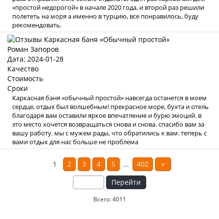
«простой недорогой» в начале 2020 года, и второй раз решили
полететь на моря а именно в турцию, все понравилось, буду
рекомендовать.
Роман Запоров
Дата: 2024-01-28
Качество
Стоимость
Сроки
Каркасная баня «обычный простой» навсегда останется в моем
сердце, отдых был волшебным! прекрасное море, бухта и отель
благодаря вам оставили яркое впечатление и бурю эмоций. в
это место хочется возвращаться снова и снова. спасибо вам за
вашу работу. мы с мужем рады, что обратились к вам. теперь с
вами отдых для нас больше не проблема
1
2
3
4
5
...
402
»
Перейти
Всего: 4011