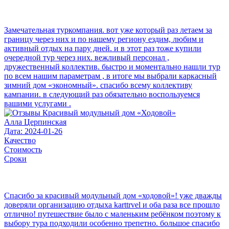
Замечательная туркомпания. вот уже который раз летаем за
границу через них и по нашему региону ездим, любим и
активный отдых на пару дней. и в этот раз тоже купили
очередной тур через них. вежливый персонал ,
дружественный коллектив. быстро и моментально нашли тур
по всем нашим параметрам , в итоге мы выбрали каркасный
зимний дом «экономный». спасибо всему коллективу
кампании. в следующий раз обязательно воспользуемся
вашими услугами .
Алла Церпинская
Дата: 2024-01-26
Качество
Стоимость
Сроки
Спасибо за красивый модульный дом «ходовой»! уже дважды
доверяли организацию отдыха karttrvel и оба раза все прошло
отлично! путешествие было с маленьким ребёнком поэтому к
выбору тура подходили особенно трепетно. большое спасибо