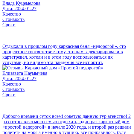
Влада Куцемелова
Дата: 2024-01-27
Качество
Стоимость
Сроки
Отдыхали в прошлом году каркасная баня «недорогой». сто
процентное соответствие тому, что нам задекларировали в
картатревел. хотели и в этом году воспользоваться их
услугами, но видимо эта пандемия все испортит.
Елизавета Наумычева
Дата: 2024-01-27
Качество
Стоимость
Сроки
Доброго времени суток всем! советую данную тур агенство! 2
раза отправлял мою семью отдыхать, один раз каркасный дом
«простой недорогой» в начале 2020 года, и второй раз решили
полететь на моря а именно в турцию, все понравилось, буду