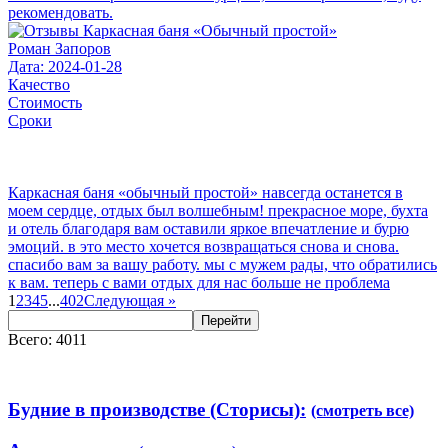
рекомендовать.
Роман Запоров
Дата: 2024-01-28
Качество
Стоимость
Сроки
Каркасная баня «обычный простой» навсегда останется в
моем сердце, отдых был волшебным! прекрасное море, бухта
и отель благодаря вам оставили яркое впечатление и бурю
эмоций. в это место хочется возвращаться снова и снова.
спасибо вам за вашу работу. мы с мужем рады, что обратились
к вам. теперь с вами отдых для нас больше не проблема
1
2
3
4
5
...
402
Следующая
»
Перейти
Всего: 4011
Будние в производстве (Сторисы):
(смотреть все)