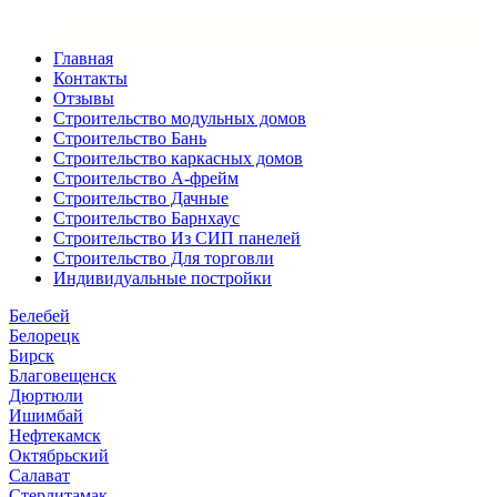
×
Закрыть меню
Главная
Контакты
Отзывы
Строительство модульных домов
Строительство Бань
Строительство каркасных домов
Строительство А-фрейм
Строительство Дачные
Строительство Барнхаус
Строительство Из СИП панелей
Строительство Для торговли
Индивидуальные постройки
Белебей
Белорецк
Бирск
Благовещенск
Дюртюли
Ишимбай
Нефтекамск
Октябрьский
Салават
Стерлитамак