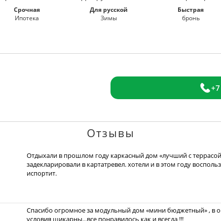
Срочная
Для русской
Быстрая
Ипотека
Зимы
бронь
+7
Отзывы
Отдыхали в прошлом году каркасный дом «лучший с террасой»
задекларировали в картатревел. хотели и в этом году восполь
испортит.
Спасибо огромное за модульный дом «мини бюджетный» , в оч
условия шикарны...все понравилось как и всегда !!!