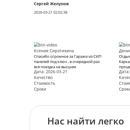
Сергей Желунов
2026-03-21 02:02:38
Ксения Сиротихина
Дени
Спасибо огромное за Гаражи из СИП
Отдых
панелей под ключ , в очередной раз
Карка
вся поездка на высшем
проце
Дата: 2026-03-21
Дата:
уровне...цена и условия
нам з
шикарны...все понравилось как и
Качество
Хотел
Каче
всегда !!!
воспо
Стоимость
Стои
видим
Сроки
Срок
Нас найти легко