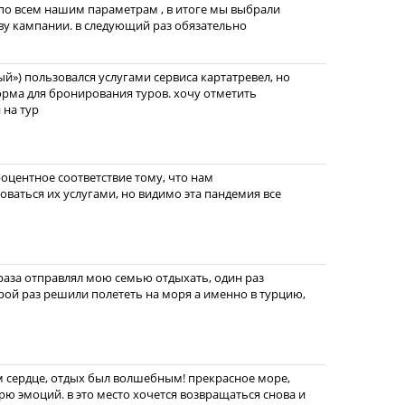
по всем нашим параметрам , в итоге мы выбрали
ву кампании. в следующий раз обязательно
й») пользовался услугами сервиса картатревел, но
форма для бронирования туров. хочу отметить
 на тур
оцентное соответствие тому, что нам
зоваться их услугами, но видимо эта пандемия все
 раза отправлял мою семью отдыхать, один раз
орой раз решили полететь на моря а именно в турцию,
м сердце, отдых был волшебным! прекрасное море,
рю эмоций. в это место хочется возвращаться снова и