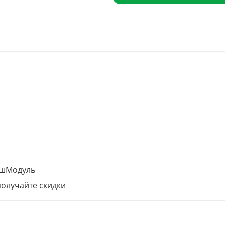
ашМодуль
получайте скидки