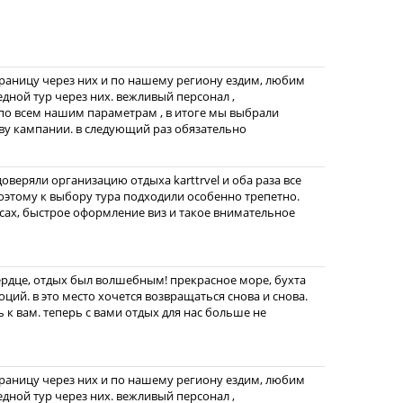
границу через них и по нашему региону ездим, любим
едной тур через них. вежливый персонал ,
по всем нашим параметрам , в итоге мы выбрали
ву кампании. в следующий раз обязательно
веряли организацию отдыха karttrvel и оба раза все
этому к выбору тура подходили особенно трепетно.
ах, быстрое оформление виз и такое внимательное
ердце, отдых был волшебным! прекрасное море, бухта
ций. в это место хочется возвращаться снова и снова.
 к вам. теперь с вами отдых для нас больше не
границу через них и по нашему региону ездим, любим
едной тур через них. вежливый персонал ,