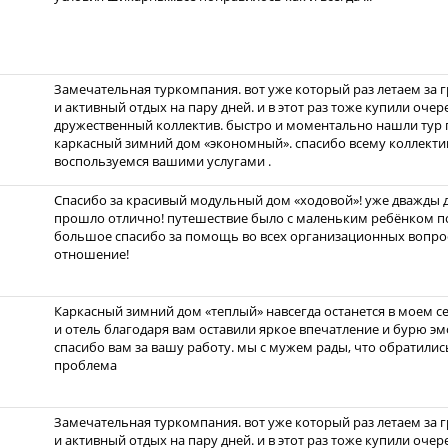
Замечательная туркомпания. вот уже который раз летаем за 
и активный отдых на пару дней. и в этот раз тоже купили очер
дружественный коллектив. быстро и моментально нашли тур 
каркасный зимний дом «экономный». спасибо всему коллекти
воспользуемся вашими услугами .
Спасибо за красивый модульный дом «ходовой»! уже дважды до
прошло отлично! путешествие было с маленьким ребёнком по
большое спасибо за помощь во всех организационных вопрос
отношение!
Каркасный зимний дом «теплый» навсегда останется в моем с
и отель благодаря вам оставили яркое впечатление и бурю эмо
спасибо вам за вашу работу. мы с мужем рады, что обратились
проблема
Замечательная туркомпания. вот уже который раз летаем за 
и активный отдых на пару дней. и в этот раз тоже купили очер