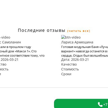
Последние отзывы
(читать все)
с Самоланин
Лариса Армюшина
али в прошлом году
Готовая модульная баня «Лу
сный дом «Макси 1». Сто
вариант» навсегда останется в
нтное соответствие тому, что
сердце, Отдых был волшебным
 2026-03-21
Дата: 2026-03-21
адекларировали в КартаТревел.
Прекрасное море, бухта и оте
и и в этом году
ство
благодаря Вам оставили яркое
Качество
льзоваться их услугами, но
впечатление и бурю эмоций. В
мость
Стоимость
о эта пандемия все испортит.
место хочется возвращаться 
и
Сроки
и снова. Спасибо Вам за Вашу
работу. Мы с мужем рады, что
обратились к Вам. Теперь с В
отдых для нас больше не про
+7