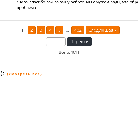
снова. спасибо вам за вашу работу. мы с мужем рады, что обр
проблема
1
2
3
4
5
...
402
Следующая
»
Перейти
Всего: 4011
):
(смотреть все)