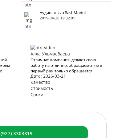
Аудио отзыв BashModul
2019-04-28 19:32:01
Алла Ульмаебаева
чший
Отличная компания, делают свою
 моем
работу на отлично, обращаемся не в
!
первый раз, только обращается
Дата: 2026-03-21
ль
будем к вам, последний раз выбрали
Готовая модульная баня «Лучший
Качество
 это
вариант»
Стоимость
Снова
Сроки
ами
блема
 (927) 3303319