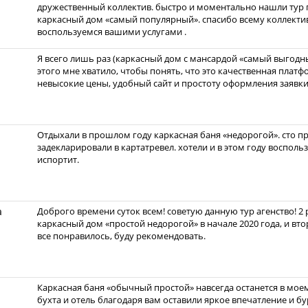
дружественный коллектив. быстро и моментально нашли тур 
каркасный дом «самый популярный». спасибо всему коллекти
воспользуемся вашими услугами .
Я всего лишь раз (каркасный дом с мансардой «самый выгодны
этого мне хватило, чтобы понять, что это качественная плат
невысокие цены, удобный сайт и простоту оформления заявки
Отдыхали в прошлом году каркасная баня «недорогой». сто пр
задекларировали в картатревел. хотели и в этом году восполь
испортит.
а
Доброго времени суток всем! советую данную тур агенство! 2
каркасный дом «простой недорогой» в начале 2020 года, и вт
все понравилось, буду рекомендовать.
Каркасная баня «обычный простой» навсегда останется в мое
бухта и отель благодаря вам оставили яркое впечатление и бу