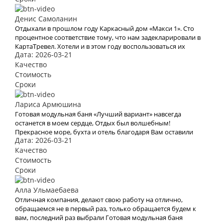
Денис Самоланин
Отдыхали в прошлом году Каркасный дом «Макси 1». Сто
процентное соответствие тому, что нам задекларировали в
КартаТревел. Хотели и в этом году воспользоваться их
Дата: 2026-03-21
услугами, но видимо эта пандемия все испортит.
Качество
Стоимость
Сроки
Лариса Армюшина
Готовая модульная баня «Лучший вариант» навсегда
останется в моем сердце, Отдых был волшебным!
Прекрасное море, бухта и отель благодаря Вам оставили
Дата: 2026-03-21
яркое впечатление и бурю эмоций. В это место хочется
возвращаться Снова и снова. Спасибо Вам за Вашу работу.
Качество
Мы с мужем рады, что обратились к Вам. Теперь с Вами
Стоимость
отдых для нас больше не проблема
Сроки
Алла Ульмаебаева
Отличная компания, делают свою работу на отлично,
обращаемся не в первый раз, только обращается будем к
вам, последний раз выбрали Готовая модульная баня