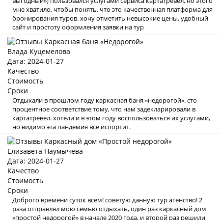
выгодный») пользовался услугами сервиса картатревел, но этого
мне хватило, чтобы понять, что это качественная платформа для
бронирования туров. хочу отметить невысокие цены, удобный
сайт и простоту оформления заявки на тур
Влада Куцемелова
Дата: 2024-01-27
Качество
Стоимость
Сроки
Отдыхали в прошлом году каркасная баня «недорогой». сто
процентное соответствие тому, что нам задекларировали в
картатревел. хотели и в этом году воспользоваться их услугами,
но видимо эта пандемия все испортит.
Елизавета Наумычева
Дата: 2024-01-27
Качество
Стоимость
Сроки
Доброго времени суток всем! советую данную тур агенство! 2
раза отправлял мою семью отдыхать, один раз каркасный дом
«простой недорогой» в начале 2020 года, и второй раз решили