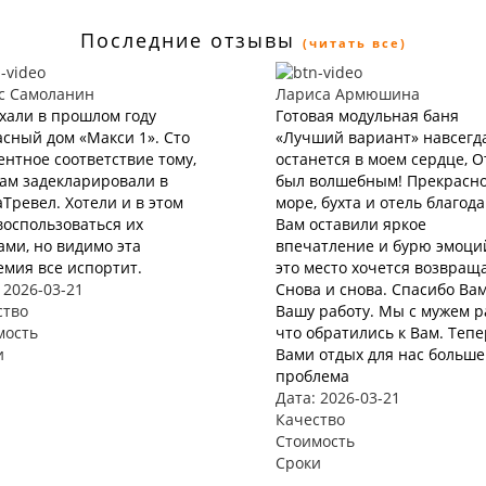
Последние отзывы
(читать все)
с Самоланин
Лариса Армюшина
хали в прошлом году
Готовая модульная баня
сный дом «Макси 1». Сто
«Лучший вариант» навсегд
нтное соответствие тому,
останется в моем сердце, 
нам задекларировали в
был волшебным! Прекрасн
Тревел. Хотели и в этом
море, бухта и отель благод
воспользоваться их
Вам оставили яркое
ами, но видимо эта
впечатление и бурю эмоций
мия все испортит.
это место хочется возвращ
 2026-03-21
Снова и снова. Спасибо Вам
ство
Вашу работу. Мы с мужем р
мость
что обратились к Вам. Тепе
и
Вами отдых для нас больше
проблема
Дата: 2026-03-21
Качество
Стоимость
Сроки