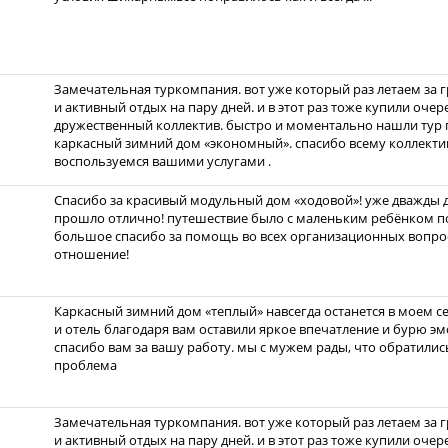
Замечательная туркомпания. вот уже который раз летаем за 
и активный отдых на пару дней. и в этот раз тоже купили очер
дружественный коллектив. быстро и моментально нашли тур 
каркасный зимний дом «экономный». спасибо всему коллекти
воспользуемся вашими услугами .
Спасибо за красивый модульный дом «ходовой»! уже дважды до
прошло отлично! путешествие было с маленьким ребёнком по
большое спасибо за помощь во всех организационных вопрос
отношение!
Каркасный зимний дом «теплый» навсегда останется в моем с
и отель благодаря вам оставили яркое впечатление и бурю эмо
спасибо вам за вашу работу. мы с мужем рады, что обратились
проблема
Замечательная туркомпания. вот уже который раз летаем за 
и активный отдых на пару дней. и в этот раз тоже купили очер