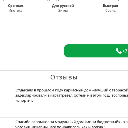
Срочная
Для русской
Быстрая
Ипотека
Зимы
бронь
+7
Отзывы
Отдыхали в прошлом году каркасный дом «лучший с террасой»
задекларировали в картатревел. хотели и в этом году восполь
испортит.
Спасибо огромное за модульный дом «мини бюджетный» , в оч
условия шикарны...все понравилось как и всегда !!!