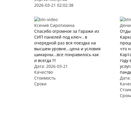
2026-03-21 02:02:38
Ксения Сиротихина
Дени
Спасибо огромное за Гаражи из
Отды
СИП панелей под ключ , в
Карка
очередной раз вся поездка на
проце
высшем уровне...цена и условия
что 
шикарны...все понравилось как
Карта
и всегда !!!
году 
Дата: 2026-03-21
услуг
Качество
панде
Стоимость
Дата:
Сроки
Каче
Стои
Срок