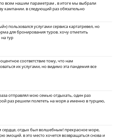
по всем нашим параметрам , в итоге мы выбрали
ву кампании. в следующий раз обязательно
й») пользовался услугами сервиса картатревел, но
форма для бронирования туров. хочу отметить
 на тур
оцентное соответствие тому, что нам
зоваться их услугами, но видимо эта пандемия все
 раза отправлял мою семью отдыхать, один раз
орой раз решили полететь на моря а именно в турцию,
м сердце, отдых был волшебным! прекрасное море,
рю эмоций. в это место хочется возвращаться снова и