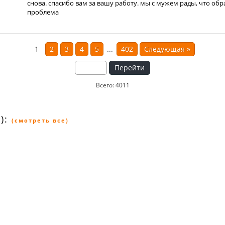
снова. спасибо вам за вашу работу. мы с мужем рады, что обр
проблема
1
2
3
4
5
...
402
Следующая
»
Перейти
Всего: 4011
):
(смотреть все)