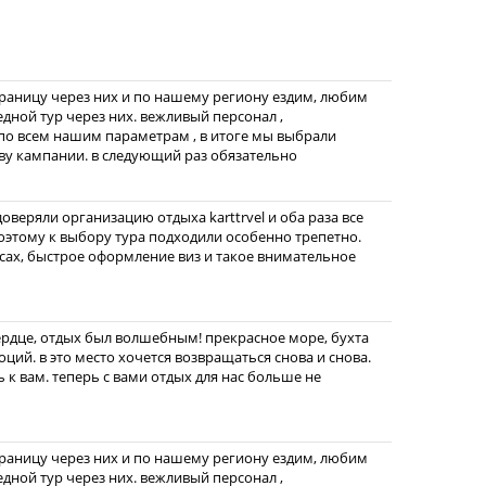
границу через них и по нашему региону ездим, любим
едной тур через них. вежливый персонал ,
по всем нашим параметрам , в итоге мы выбрали
ву кампании. в следующий раз обязательно
веряли организацию отдыха karttrvel и оба раза все
этому к выбору тура подходили особенно трепетно.
ах, быстрое оформление виз и такое внимательное
ердце, отдых был волшебным! прекрасное море, бухта
ций. в это место хочется возвращаться снова и снова.
 к вам. теперь с вами отдых для нас больше не
границу через них и по нашему региону ездим, любим
едной тур через них. вежливый персонал ,