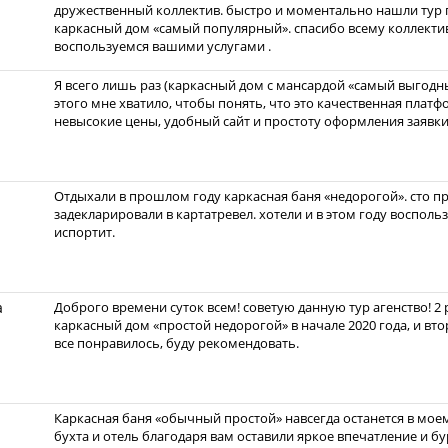
дружественный коллектив. быстро и моментально нашли тур 
каркасный дом «самый популярный». спасибо всему коллекти
воспользуемся вашими услугами .
Я всего лишь раз (каркасный дом с мансардой «самый выгодны
этого мне хватило, чтобы понять, что это качественная плат
невысокие цены, удобный сайт и простоту оформления заявки
Отдыхали в прошлом году каркасная баня «недорогой». сто пр
задекларировали в картатревел. хотели и в этом году восполь
испортит.
а
Доброго времени суток всем! советую данную тур агенство! 2
каркасный дом «простой недорогой» в начале 2020 года, и вт
все понравилось, буду рекомендовать.
Каркасная баня «обычный простой» навсегда останется в мое
бухта и отель благодаря вам оставили яркое впечатление и бу