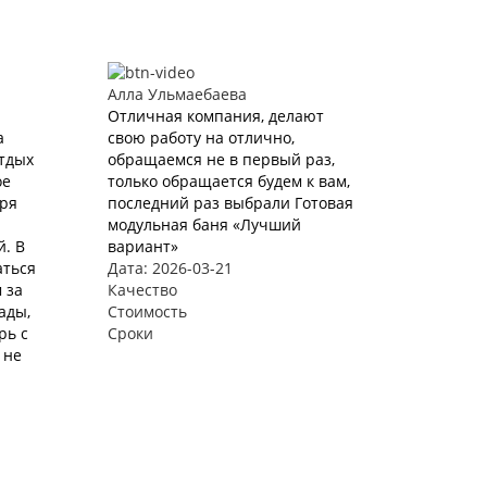
Алла Ульмаебаева
Отличная компания, делают
а
свою работу на отлично,
Отдых
обращаемся не в первый раз,
ое
только обращается будем к вам,
аря
последний раз выбрали Готовая
модульная баня «Лучший
. В
вариант»
аться
Дата: 2026-03-21
 за
Качество
ады,
Стоимость
рь с
Сроки
 не