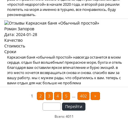
«простой недорогой» в начале 2020 года, и второй раз решили
полететь на моря а именно в турцию, все понравилось, буду
рекомендовать.
Роман Запоров
Дата: 2024-01-28
Качество
Стоимость
Сроки
Каркасная баня «обычный простой» навсегда останется в моем
сердце, отдых был волшебным! прекрасное море, бухта и отель
благодаря вам оставили яркое впечатление и бурю эмоций. в
это место хочется возвращаться снова и снова. спасибо вам за
вашу работу. мы с мужем рады, что обратились к вам. теперь с
вами отдых для нас больше не проблема
1
2
3
4
5
...
402
»
Перейти
Всего: 4011