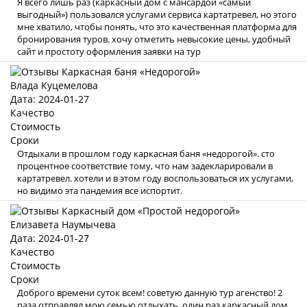
Я всего лишь раз (каркасный дом с мансардой «самый
выгодный») пользовался услугами сервиса картатревел, но этого
мне хватило, чтобы понять, что это качественная платформа для
бронирования туров. хочу отметить невысокие цены, удобный
сайт и простоту оформления заявки на тур
Влада Куцемелова
Дата: 2024-01-27
Качество
Стоимость
Сроки
Отдыхали в прошлом году каркасная баня «недорогой». сто
процентное соответствие тому, что нам задекларировали в
картатревел. хотели и в этом году воспользоваться их услугами,
но видимо эта пандемия все испортит.
Елизавета Наумычева
Дата: 2024-01-27
Качество
Стоимость
Сроки
Доброго времени суток всем! советую данную тур агенство! 2
раза отправлял мою семью отдыхать, один раз каркасный дом