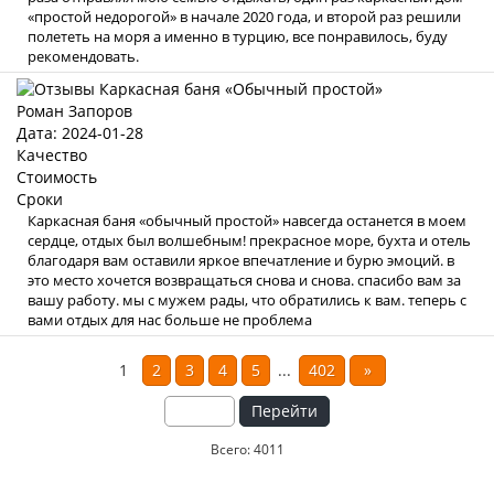
«простой недорогой» в начале 2020 года, и второй раз решили
полететь на моря а именно в турцию, все понравилось, буду
рекомендовать.
Роман Запоров
Дата: 2024-01-28
Качество
Стоимость
Сроки
Каркасная баня «обычный простой» навсегда останется в моем
сердце, отдых был волшебным! прекрасное море, бухта и отель
благодаря вам оставили яркое впечатление и бурю эмоций. в
это место хочется возвращаться снова и снова. спасибо вам за
вашу работу. мы с мужем рады, что обратились к вам. теперь с
вами отдых для нас больше не проблема
1
2
3
4
5
...
402
»
Перейти
Всего: 4011