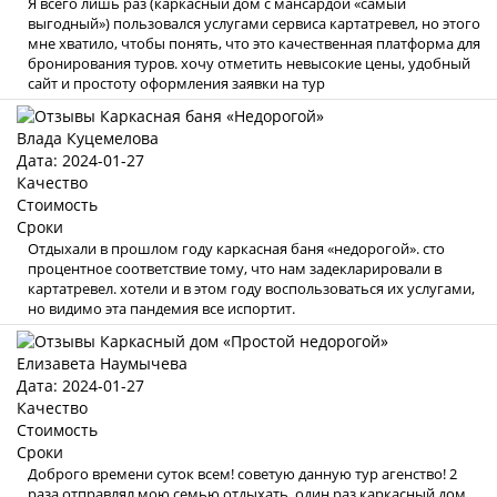
Я всего лишь раз (каркасный дом с мансардой «самый
выгодный») пользовался услугами сервиса картатревел, но этого
мне хватило, чтобы понять, что это качественная платформа для
бронирования туров. хочу отметить невысокие цены, удобный
сайт и простоту оформления заявки на тур
Влада Куцемелова
Дата: 2024-01-27
Качество
Стоимость
Сроки
Отдыхали в прошлом году каркасная баня «недорогой». сто
процентное соответствие тому, что нам задекларировали в
картатревел. хотели и в этом году воспользоваться их услугами,
но видимо эта пандемия все испортит.
Елизавета Наумычева
Дата: 2024-01-27
Качество
Стоимость
Сроки
Доброго времени суток всем! советую данную тур агенство! 2
раза отправлял мою семью отдыхать, один раз каркасный дом