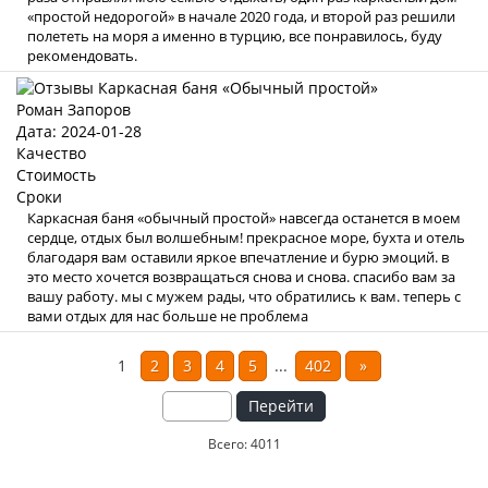
«простой недорогой» в начале 2020 года, и второй раз решили
полететь на моря а именно в турцию, все понравилось, буду
рекомендовать.
Роман Запоров
Дата: 2024-01-28
Качество
Стоимость
Сроки
Каркасная баня «обычный простой» навсегда останется в моем
сердце, отдых был волшебным! прекрасное море, бухта и отель
благодаря вам оставили яркое впечатление и бурю эмоций. в
это место хочется возвращаться снова и снова. спасибо вам за
вашу работу. мы с мужем рады, что обратились к вам. теперь с
вами отдых для нас больше не проблема
1
2
3
4
5
...
402
»
Перейти
Всего: 4011