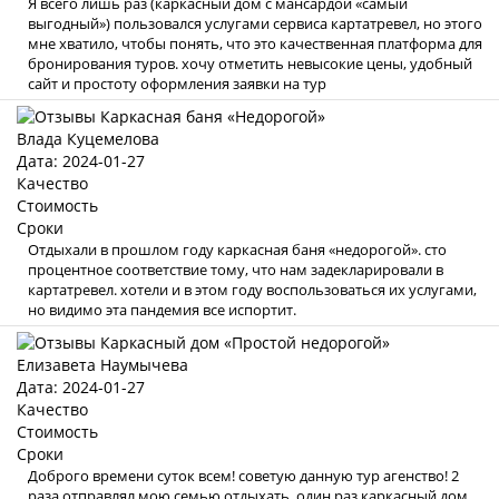
Я всего лишь раз (каркасный дом с мансардой «самый
выгодный») пользовался услугами сервиса картатревел, но этого
мне хватило, чтобы понять, что это качественная платформа для
бронирования туров. хочу отметить невысокие цены, удобный
сайт и простоту оформления заявки на тур
Влада Куцемелова
Дата: 2024-01-27
Качество
Стоимость
Сроки
Отдыхали в прошлом году каркасная баня «недорогой». сто
процентное соответствие тому, что нам задекларировали в
картатревел. хотели и в этом году воспользоваться их услугами,
но видимо эта пандемия все испортит.
Елизавета Наумычева
Дата: 2024-01-27
Качество
Стоимость
Сроки
Доброго времени суток всем! советую данную тур агенство! 2
раза отправлял мою семью отдыхать, один раз каркасный дом