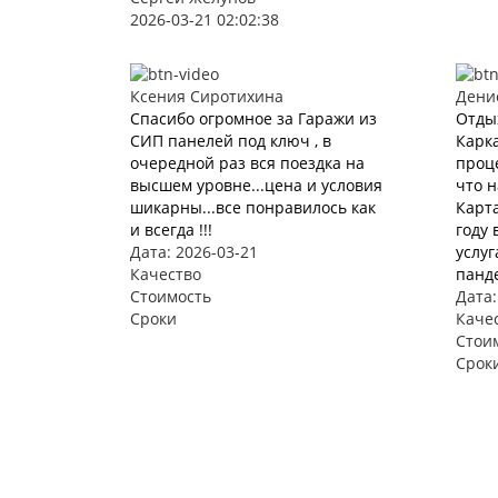
2026-03-21 02:02:38
Ксения Сиротихина
Дени
Спасибо огромное за Гаражи из
Отды
СИП панелей под ключ , в
Карка
очередной раз вся поездка на
проце
высшем уровне...цена и условия
что 
шикарны...все понравилось как
Карта
и всегда !!!
году 
Дата: 2026-03-21
услуг
Качество
панде
Стоимость
Дата:
Сроки
Каче
Стои
Срок