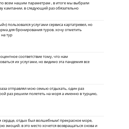
по всем нашим параметрам , в итоге мы выбрали
ву кампании. в следующий раз обязательно
й») пользовался услугами сервиса картатревел, но
форма для бронирования туров. хочу отметить
 на тур
оцентное соответствие тому, что нам
зоваться их услугами, но видимо эта пандемия все
 раза отправлял мою семью отдыхать, один раз
орой раз решили полететь на моря а именно в турцию,
м сердце, отдых был волшебным! прекрасное море,
рю эмоций. в это место хочется возвращаться снова и