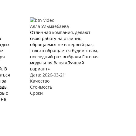
Алла Ульмаебаева
Отличная компания, делают
а
свою работу на отлично,
Отдых
обращаемся не в первый раз,
ое
только обращается будем к вам,
аря
последний раз выбрали Готовая
модульная баня «Лучший
. В
вариант»
аться
Дата: 2026-03-21
 за
Качество
ады,
Стоимость
рь с
Сроки
 не