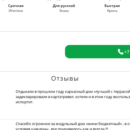
Срочная
Для русской
Быстрая
Ипотека
Зимы
бронь
+7
Отзывы
Отдыхали в прошлом году каркасный дом «лучший с террасой»
задекларировали в картатревел. хотели и в этом году восполь
испортит.
Спасибо огромное за модульный дом «мини бюджетный» , в оч
условия шикарны...все понравилось как и всегда !!!