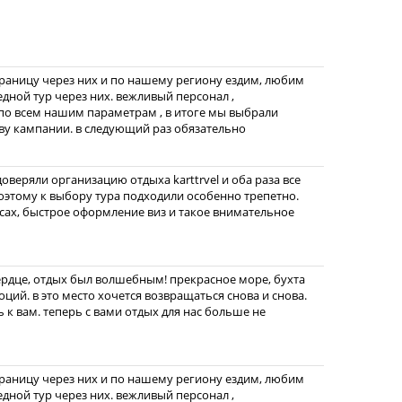
границу через них и по нашему региону ездим, любим
едной тур через них. вежливый персонал ,
по всем нашим параметрам , в итоге мы выбрали
ву кампании. в следующий раз обязательно
веряли организацию отдыха karttrvel и оба раза все
этому к выбору тура подходили особенно трепетно.
ах, быстрое оформление виз и такое внимательное
ердце, отдых был волшебным! прекрасное море, бухта
ций. в это место хочется возвращаться снова и снова.
 к вам. теперь с вами отдых для нас больше не
границу через них и по нашему региону ездим, любим
едной тур через них. вежливый персонал ,