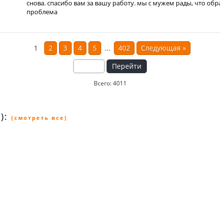
снова. спасибо вам за вашу работу. мы с мужем рады, что обр
проблема
1
2
3
4
5
...
402
Следующая
»
Перейти
Всего: 4011
):
(смотреть все)