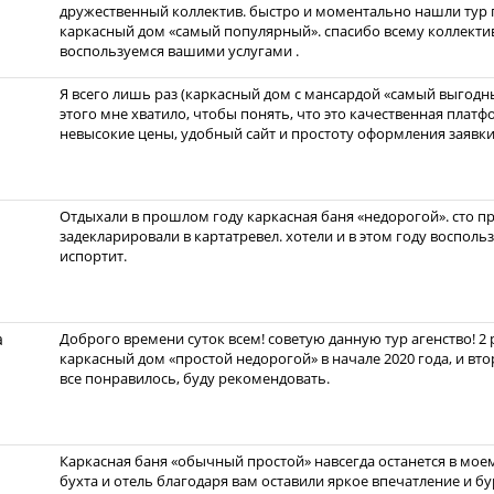
дружественный коллектив. быстро и моментально нашли тур 
каркасный дом «самый популярный». спасибо всему коллекти
воспользуемся вашими услугами .
Я всего лишь раз (каркасный дом с мансардой «самый выгодны
этого мне хватило, чтобы понять, что это качественная плат
невысокие цены, удобный сайт и простоту оформления заявки
Отдыхали в прошлом году каркасная баня «недорогой». сто пр
задекларировали в картатревел. хотели и в этом году восполь
испортит.
а
Доброго времени суток всем! советую данную тур агенство! 2
каркасный дом «простой недорогой» в начале 2020 года, и вт
все понравилось, буду рекомендовать.
Каркасная баня «обычный простой» навсегда останется в мое
бухта и отель благодаря вам оставили яркое впечатление и бу