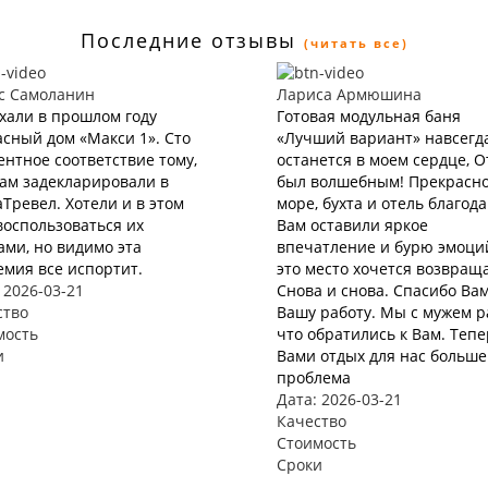
Последние отзывы
(читать все)
с Самоланин
Лариса Армюшина
хали в прошлом году
Готовая модульная баня
сный дом «Макси 1». Сто
«Лучший вариант» навсегд
нтное соответствие тому,
останется в моем сердце, 
нам задекларировали в
был волшебным! Прекрасн
Тревел. Хотели и в этом
море, бухта и отель благод
воспользоваться их
Вам оставили яркое
ами, но видимо эта
впечатление и бурю эмоций
мия все испортит.
это место хочется возвращ
 2026-03-21
Снова и снова. Спасибо Вам
ство
Вашу работу. Мы с мужем р
мость
что обратились к Вам. Тепе
и
Вами отдых для нас больше
проблема
Дата: 2026-03-21
Качество
Стоимость
Сроки