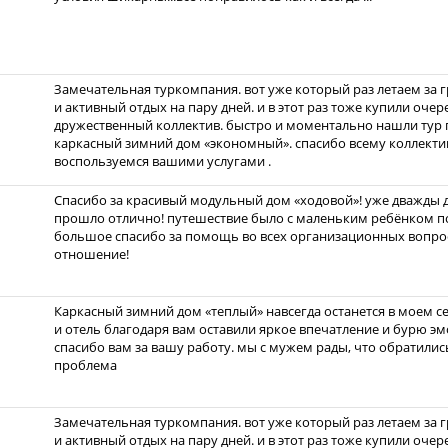
Замечательная туркомпания. вот уже который раз летаем за 
и активный отдых на пару дней. и в этот раз тоже купили очер
дружественный коллектив. быстро и моментально нашли тур 
каркасный зимний дом «экономный». спасибо всему коллекти
воспользуемся вашими услугами .
Спасибо за красивый модульный дом «ходовой»! уже дважды до
прошло отлично! путешествие было с маленьким ребёнком по
большое спасибо за помощь во всех организационных вопрос
отношение!
Каркасный зимний дом «теплый» навсегда останется в моем с
и отель благодаря вам оставили яркое впечатление и бурю эмо
спасибо вам за вашу работу. мы с мужем рады, что обратились
проблема
Замечательная туркомпания. вот уже который раз летаем за 
и активный отдых на пару дней. и в этот раз тоже купили очер