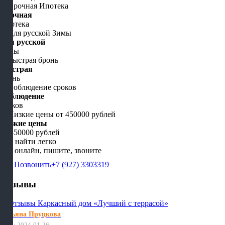
Срочная
Ипотека
Для русской
Зимы
Быстрая
бронь
Соблюдение
сроков
Низкие цены
от 450000 рублей
Нас найти легко
Мы онлайн, пишите, звоните
Позвонить
+7 (927) 3303319
Отзывы
Татьяна Пруцкова
Дата: 2024-01-26