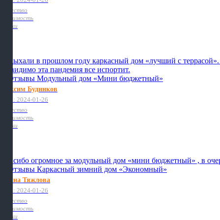
Качество
Стоимость
Сроки
Отдыхали в прошлом году каркасный дом «лучший с террасой». ст
но видимо эта пандемия все испортит.
Максим Будинков
Дата: 2024-01-26
Качество
Стоимость
Сроки
Спасибо огромное за модульный дом «мини бюджетный» , в очеред
Ирина Тяжлова
Дата: 2024-01-26
Качество
Стоимость
Сроки