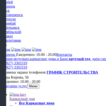
Белебей
Белорецк
Бирск
Благовещенск
Дюртюли
Ишимбай
Нефтекамск
Октябрьский
Салават
Стерлитамак
Уфа
Белорецк
Ежедневно: 10.00 - 20.00
Контакты
Строим модульно-каркасные дома и Бани
круглый год
, даем га
+7 (927) 3303319
+7 (927) 3303319
ГРАФИК СТРОИТЕЛЬСТВА
Улица Кирова, 56
Ежедневно: 10.00 - 20.00
Категории услуг
Меню
Каркасный дом
Все Каркасные дома