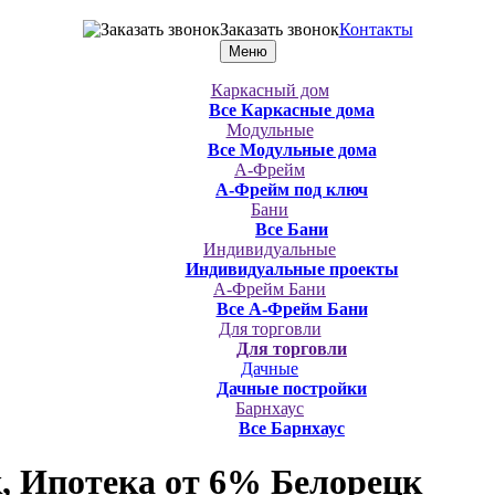
Заказать звонок
Контакты
Меню
Каркасный дом
Все Каркасные дома
Модульные
Все Модульные дома
А-Фрейм
А-Фрейм под ключ
Бани
Все Бани
Индивидуальные
Индивидуальные проекты
А-Фрейм Бани
Все А-Фрейм Бани
Для торговли
Для торговли
Дачные
Дачные постройки
Барнхаус
Все Барнхаус
, Ипотека от 6%
Белорецк