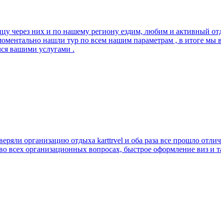
ицу через них и по нашему региону ездим, любим и активный отд
моментально нашли тур по всем нашим параметрам , в итоге мы
мся вашими услугами .
ряли организацию отдыха karttrvel и оба раза все прошло отли
 во всех организационных вопросах, быстрое оформление виз и 