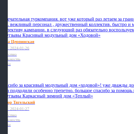
Замечательная туркомпания. вот уже который раз летаем за гран
них. вежливый персонал , дружественный коллектив. быстро и 
коллективу кампании. в следующий раз обязательно воспользуе
Алла Церпинская
Дата: 2024-01-26
Качество
Стоимость
Сроки
Спасибо за красивый модульный дом «ходовой»! уже дважды дове
тура подходили особенно трепетно. большое спасибо за помощь
Фёдор Тягельский
Дата: 2024-01-27
Качество
Стоимость
Сроки