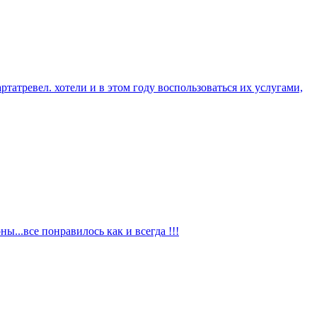
татревел. хотели и в этом году воспользоваться их услугами,
...все понравилось как и всегда !!!