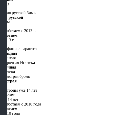
цены
Для русской
Зимы
Работаем
с 2013 г.
Официал
гарантия
Срочная
Ипотека
Быстрая
бронь
Строим
уже 14 лет
Работаем
с 2010 года