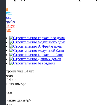
Бани
Модуль
Каркас
А-Фрейм
Барнхаус
Отдых
Строим
уже 14 лет
5+
отзывы
Низкие