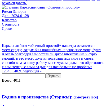
рекомендовать.
Роман Запоров
Дата: 2024-01-28
Качество
Стоимость
Сроки
Каркасная баня «обычный простой» навсегда останется в
моем сердце, отдых был волшебным! прекрасное море, бухта
и отель благодаря вам оставили яркое впечатление и бурю
эмоций. в это место хочется возвращаться снова и снова.
спасибо вам за вашу работу. мы с мужем рады, что обратились
к вам. теперь с вами отдых для нас больше не проблема
1
2
3
4
5
...
402
Следующая
»
Перейти
Всего: 4011
Будние в производстве (Сторисы):
(смотреть все)