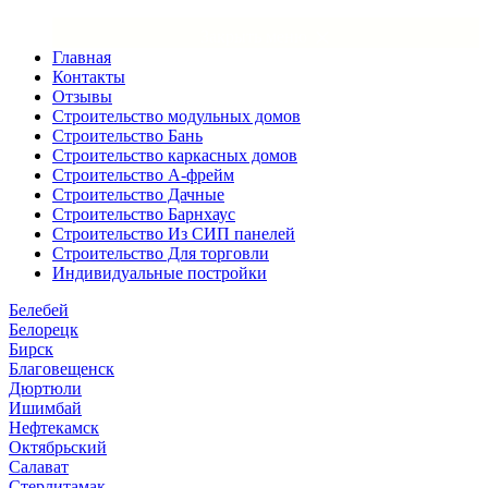
×
Закрыть меню
Главная
Контакты
Отзывы
Строительство модульных домов
Строительство Бань
Строительство каркасных домов
Строительство А-фрейм
Строительство Дачные
Строительство Барнхаус
Строительство Из СИП панелей
Строительство Для торговли
Индивидуальные постройки
Белебей
Белорецк
Бирск
Благовещенск
Дюртюли
Ишимбай
Нефтекамск
Октябрьский
Салават
Стерлитамак