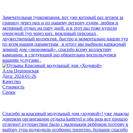
Замечательная туркомпания. вот уже который раз летаем за
границу через них и по нашему региону ездим, любим и
активный отдых на пару дней. и в этот раз тоже купили
очередной тур через них. вежливый персонал ,
дружественный коллектив. быстро и моментально нашли тур
по всем нашим параметрам , в итоге мы выбрали каркасный
зимний дом «экономный». спасибо всему коллективу
кампании. в следующий раз обязательно воспользуемся
вашими услугами .
Алла Церпинская
Дата: 2024-01-26
Качество
Стоимость
Сроки
Спасибо за красивый модульный дом «ходовой»! уже дважды
доверяли организацию отдыха karttrvel и оба раза все прошло
отлично! путешествие было с маленьким ребёнком поэтому к
выбору тура подходили особенно трепетно. большое спасибо