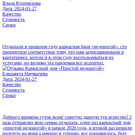
Влада Куцемелова
Дата: 2024-01-27
Качество
Стоимость
Сроки
Отдыхали в прошлом году каркасная баня «недорогой». сто
процентное соответствие тому, что нам задекларировали в
картатревел. хотели и в этом году воспользоваться их
услугами, но видимо эта пандемия все испортит.
Елизавета Наумычева
Дата: 2024-01-27
Качество
Стоимость
Сроки
Доброго времени суток всем! советую данную тур агенство! 2
раза отправлял мою семью отдыхать, один раз каркасный дом
«простой недорогой» в начале 2020 года, и второй раз решили
полететь на моря а именно в турцию, все понравилось, буду