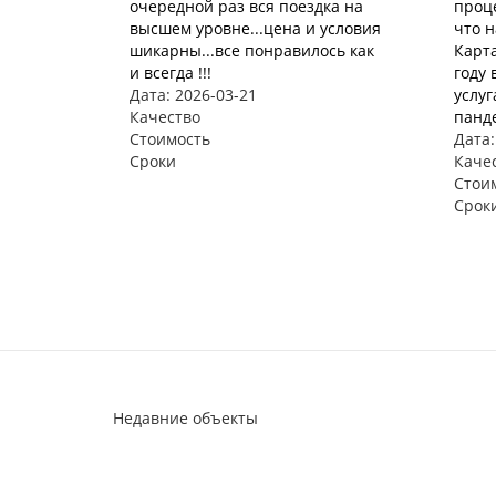
очередной раз вся поездка на
проце
высшем уровне...цена и условия
что 
шикарны...все понравилось как
Карта
и всегда !!!
году 
Дата: 2026-03-21
услуг
Качество
панде
Стоимость
Дата:
Сроки
Каче
Стои
Срок
Недавние объекты