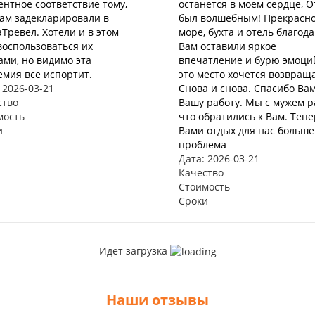
нтное соответствие тому,
останется в моем сердце, 
нам задекларировали в
был волшебным! Прекрасн
Тревел. Хотели и в этом
море, бухта и отель благод
воспользоваться их
Вам оставили яркое
ами, но видимо эта
впечатление и бурю эмоций
мия все испортит.
это место хочется возвращ
 2026-03-21
Снова и снова. Спасибо Вам
ство
Вашу работу. Мы с мужем р
мость
что обратились к Вам. Тепе
и
Вами отдых для нас больше
проблема
Дата: 2026-03-21
Качество
Стоимость
Сроки
Идет загрузка
Наши отзывы