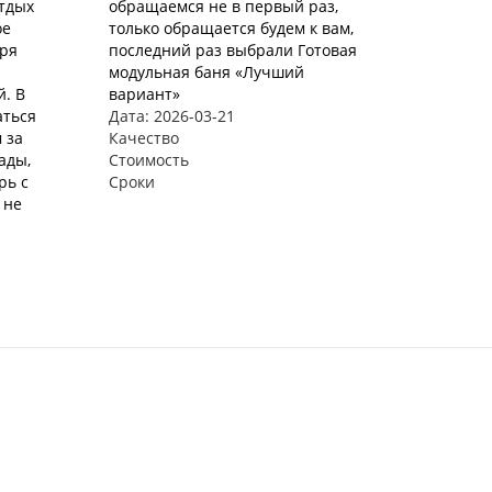
Отдых
обращаемся не в первый раз,
ое
только обращается будем к вам,
аря
последний раз выбрали Готовая
модульная баня «Лучший
. В
вариант»
аться
Дата: 2026-03-21
 за
Качество
ады,
Стоимость
рь с
Сроки
 не